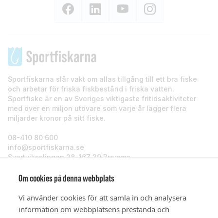
Sportfiskarna slår vakt om allas tillgång till ett bra fiske
och arbetar för friska fiskbestånd i friska vatten.
Sportfiske är en av Sveriges viktigaste fritidsaktiviteter
med över en miljon utövare som varje år lägger flera
miljarder kronor på sitt fiske.
08-410 80 600
info@sportfiskarna.se
Svartviksslingan 28, 167 39 Bromma
Sportfiskarna
Om cookies på denna webbplats
Vi använder cookies för att samla in och analysera
Om oss
information om webbplatsens prestanda och