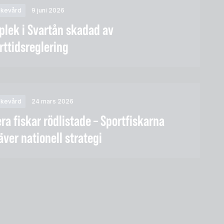
skevård
9 juni 2026
plek i Svartån skadad av
rttidsreglering
skevård
24 mars 2026
era fiskar rödlistade – Sportfiskarna
äver nationell strategi