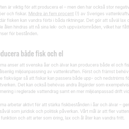
ten är viktig för att producera el – men den har också stor negat
öer och fiskar.
Mindre än fem procent
(!) av Sveriges vattenkraft
där fisken kan vandra förbi i båda riktningar. Det gör att såväl la
e ålen hindras att nå sina lek- och uppväxtområden, vilket har få
ser för bestånden.
ducera både fisk och el
rna anser att svenska åar och älvar kan producera både el och fi
lsenlig miljöanpassning av vattenkraften. Först och främst behö
e fiskvägar så att fiskar kan passera både upp- och nedströms fö
ftverken. Det kan också behövas andra åtgärder som exempelvis fl
mering i reglerade vattendrag samt en mer miljöanpassad drift vid
rna arbetar aktivt för att stärka fiskbestånden i åar och älvar – g
såväl som juridisk och politisk påverkan. Vårt mål är att fler vatten
 funktion och att arter som öring, lax och ål åter kan vandra fritt.