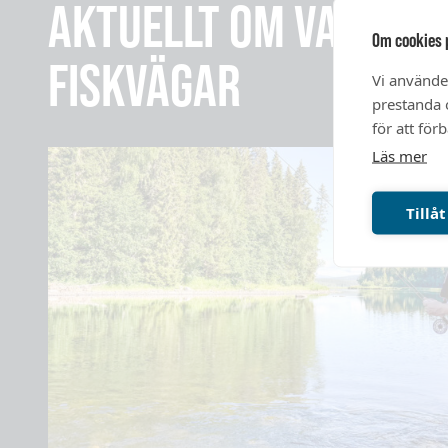
AKTUELLT OM VATTEN
Om cookies 
FISKVÄGAR
Vi använde
prestanda o
för att för
Läs mer
Tillåt