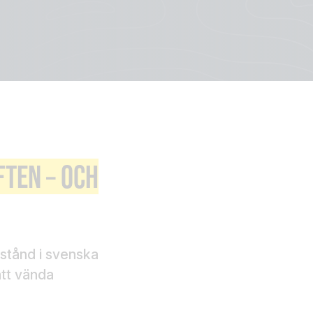
FTEN – OCH
bestånd i svenska
 att vända