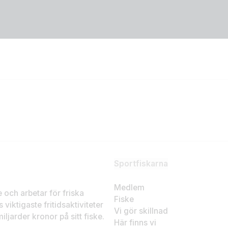
Sportfiskarna
Medlem
ke och arbetar för friska
Fiske
 viktigaste fritidsaktiviteter
Vi gör skillnad
ljarder kronor på sitt fiske.
Här finns vi