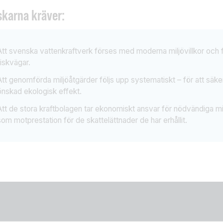
skarna kräver:
Att svenska vattenkraftverk förses med moderna miljövillkor och
fiskvägar.
Att genomförda miljöåtgärder följs upp systematiskt – för att säker
önskad ekologisk effekt.
Att de stora kraftbolagen tar ekonomiskt ansvar för nödvändiga mi
som motprestation för de skattelättnader de har erhållit.