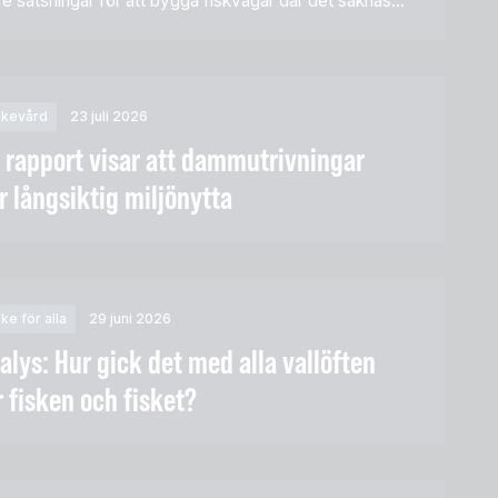
are satsningar för att bygga fiskvägar där det saknas
nser för kraftproduktionen. […]
skevård
23 juli 2026
 rapport visar att dammutrivningar
r långsiktig miljönytta
ske för alla
29 juni 2026
alys: Hur gick det med alla vallöften
r fisken och fisket?