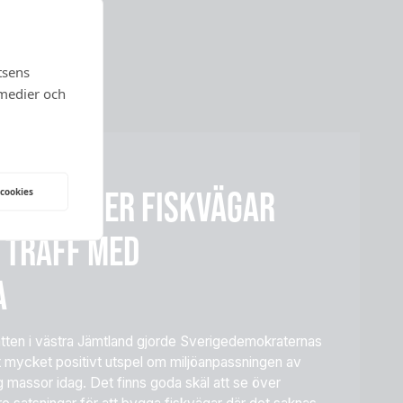
tsens
 medier och
2026
R FÖR MER FISKVÄGAR
 cookies
R TRÄFF MED
A
mvatten i västra Jämtland gjorde Sverigedemokraternas
t mycket positivt utspel om miljöanpassningen av
ig massor idag. Det finns goda skäl att se över