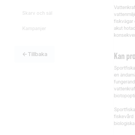
Vattenkraf
Skarv och säl
vattenmilj
fiskvägar 
akut hotad
Kampanjer
konsekven
Kan pro
Tillbaka
Sportfiska
en ändamå
fungerand
vattenkra
biotopopti
Sportfiska
fiskevård 
biologiska