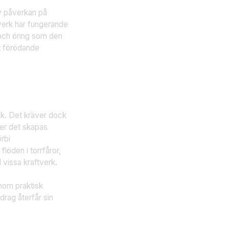
iv påverkan på
verk har fungerande
x och öring som den
tt förödande
sk. Det kräver dock
ver det skapas
rbi
öden i torrfåror,
 vissa kraftverk.
enom praktisk
drag återfår sin