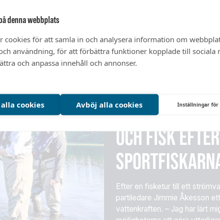
KRAFT OCH
på denna webbplats
r cookies för att samla in och analysera information om webbpla
ch användning, för att förbättra funktioner kopplade till sociala
bättra och anpassa innehåll och annonser.
Friska vattenmiljöer
3 augusti 
 alla cookies
Avböj alla cookies
ÅKESSON ÖPPNA
Inställningar för
OCH FISK EFTE
SPORTFISKARN
Efter en fisketur till ett strö
partiledare Jimmie Åkesson et
vattenkraften. – Jag har lärt m