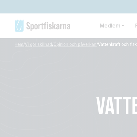
Medlem
Hem
/
Vi gör skillnad
/
Opinion och påverkan
/
Vattenkraft och fis
VATT