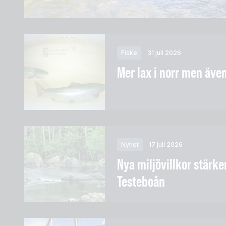
Fiske
31 juli 2026
Mer lax i norr men äve
Nyhet
17 juli 2026
Nya miljövillkor stärker
Testeboån