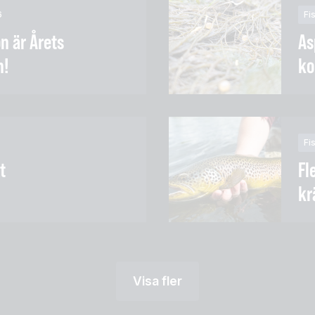
6
Fi
on är Årets
As
n!
ko
Fi
t
Fl
kr
Visa fler