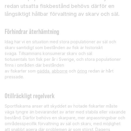
redan utsatta fiskbestånd behövs därför en
långsiktigt hållbar förvaltning av skarv och säl.
Förhindrar återhämtning
Idag har vi en situation med stora populationer av säl och
skarv samtidigt som bestånden av fisk är historiskt
svaga. Tillsammans konsumerar skarv och säl
tiotusentals ton fisk per år i Sverige, och stora populationer
finns i områden där bestånden
av fiskarter som
gädda
,
abborre
och
öring
redan är hårt
pressade.
Otillräckligt regelverk
Sportfiskarna anser att skyddet av hotade fiskarter måste
väga tyngre än bevarandet av arter med stabila eller växande
bestånd. Därför behövs en skarpare, mer anpassningsbar och
områdesspecifik förvaltning av säl och skarv, med möjlighet
att snabbt agera där problemen är som störst. Dagens