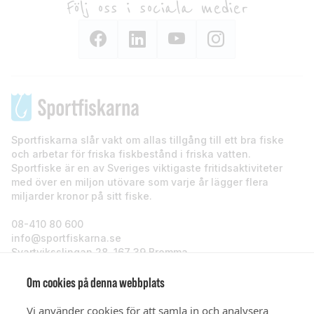
Följ oss i sociala medier
Sportfiskarna slår vakt om allas tillgång till ett bra fiske
och arbetar för friska fiskbestånd i friska vatten.
Sportfiske är en av Sveriges viktigaste fritidsaktiviteter
med över en miljon utövare som varje år lägger flera
miljarder kronor på sitt fiske.
08-410 80 600
info@sportfiskarna.se
Svartviksslingan 28, 167 39 Bromma
Sportfiskarna
Om cookies på denna webbplats
Vi använder cookies för att samla in och analysera