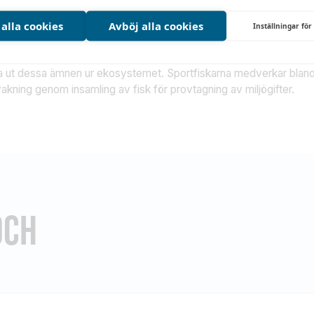
 att bevaka och påverka i försurningsfrågan genom bland annat op
 alla cookies
Avböj alla cookies
Inställningar för
r som ansamlas i fisk påverkar långsiktigt både djur och människor
åtgärder som begränsar fortsatt spridning av miljögifter helt nödvä
a ut dessa ämnen ur ekosystemet. Sportfiskarna medverkar bland a
akning genom insamling av fisk för provtagning av miljögifter.
OCH