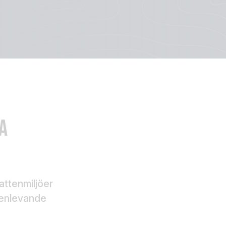
A
attenmiljöer
ttenlevande