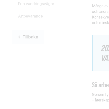
Fria vandringsvägar
Många av S
och andra
Artbevarande
Konsekven
och minsk
Tillbaka
20
VA
Så arbe
Genom fysi
– återskap