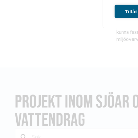
fortsätter
Tillåt
Miljögifte
Därför är 
kunna fas
miljööverv
PROJEKT INOM SJÖAR 
VATTENDRAG