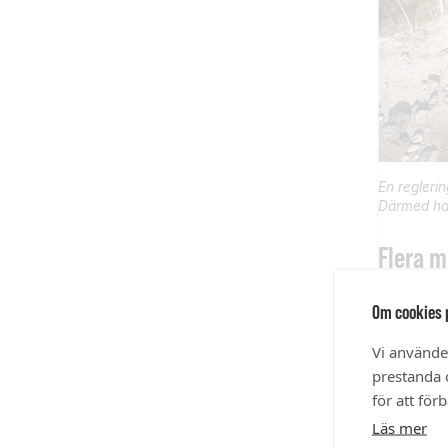
En reglerin
Därmed har
Flera m
Våra vatt
Om cookies 
och spridn
fiskbestå
Vi använde
prestanda o
Försurning
för att för
återhämtn
Läs mer
vatten mås