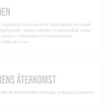
DEN
 i Nyköpings kommun driver Sportfiskarna ett projekt
ingsåtgärder i Kilaåns biflöden. Projektet pågår mellan
as genom LOVA-medel och medfinansieras
 Miljövals-fond.
RENS ÅTERKOMST
ar till att återetablera Sveriges sydligaste population