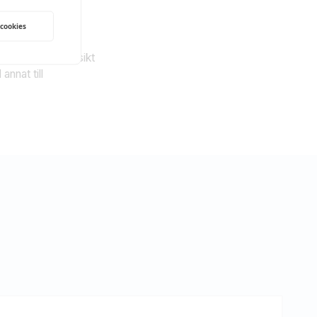
inionsarbete.
 cookies
 som äter fisk.
ndiga för att på sikt
nnat till