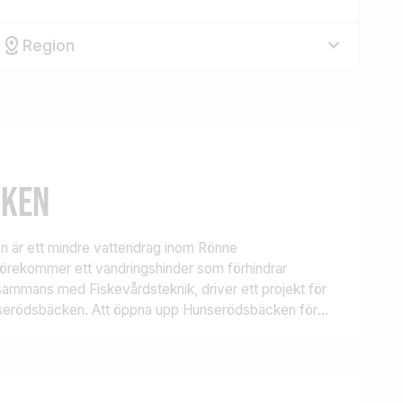
Region
CKEN
 är ett mindre vattendrag inom Rönne
förekommer ett vandringshinder som förhindrar
llsammans med Fiskevårdsteknik, driver ett projekt för
serödsbäcken. Att öppna upp Hunserödsbäcken för
ter och låta den naturliga bäcken återuppstå där den
sinet) för närvarande täcker den. De arter som