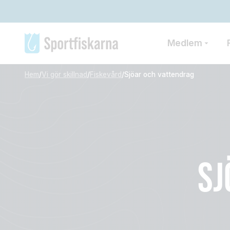
Medlem
Hem
/
Vi gör skillnad
/
Fiskevård
/
Sjöar och vattendrag
SJ