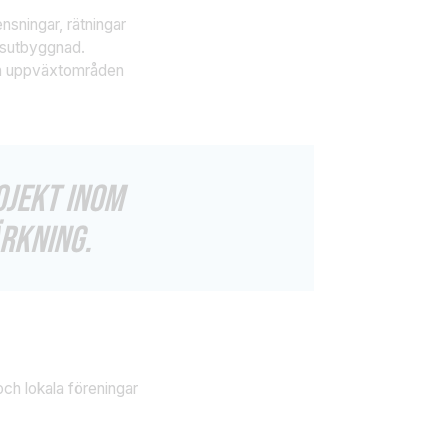
nsningar, rätningar
ftsutbyggnad.
och uppväxtområden
OJEKT INOM
RKNING.
och lokala föreningar