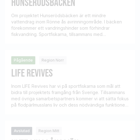
HUNSERÖDSBÄCKEN
Om projektet Hunserödsbäcken är ett mindre
vattendrag inom Rönne ås avrinningområde. I bäcken
förekommer ett vandringshinder som förhindrar
fiskvandring. Sportfiskarna, tillsammans med
Fiskevårdsteknik, driver ett projekt för att nedmontera
dammen i Hunserödsbäcken. Att öppna
upp Hunserödsbäcken för alla naturligt förekommande
arter och låta den naturliga bäcken återuppstå där den
Pågående
Region Norr
nuvarande dammen (vattenmagasinet) för närvarande
LIFE REVIVES
täcker den. De arter som främst […]
Inom LIFE Revives har vi på sportfiskarna som mål att
bidra till projektets framgång från Sverige. Tillsammans
med övriga samarbetspartners kommer vi att sätta fokus
på flodpärlmusslans liv och dess nödvändiga funktioner i
vattenmiljöerna!
Avslutad
Region Mitt