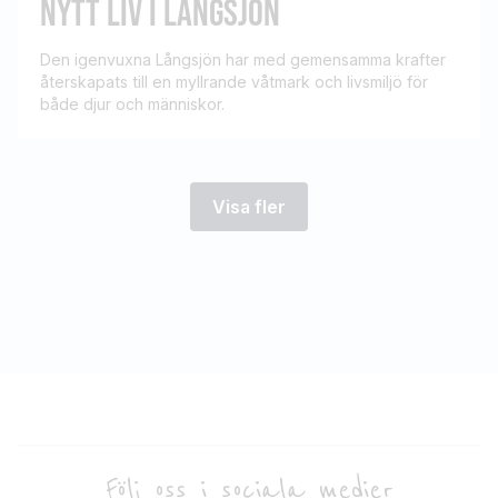
NYTT LIV I LÅNGSJÖN
Den igenvuxna Långsjön har med gemensamma krafter
återskapats till en myllrande våtmark och livsmiljö för
både djur och människor.
Visa fler
Följ oss i sociala medier