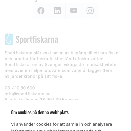
Sportfiskarna slår vakt om allas tillgång till ett bra fiske
och arbetar för friska fiskbestånd i friska vatten.
Sportfiske är en av Sveriges viktigaste fritidsaktiviteter
med över en miljon utövare som varje år lägger flera
miljarder kronor på sitt fiske.
08-410 80 600
info@sportfiskarna.se
Svartviksslingan 28, 167 39 Bromma
Sportfiskarna
Om cookies på denna webbplats
Vi använder cookies för att samla in och analysera
Om oss