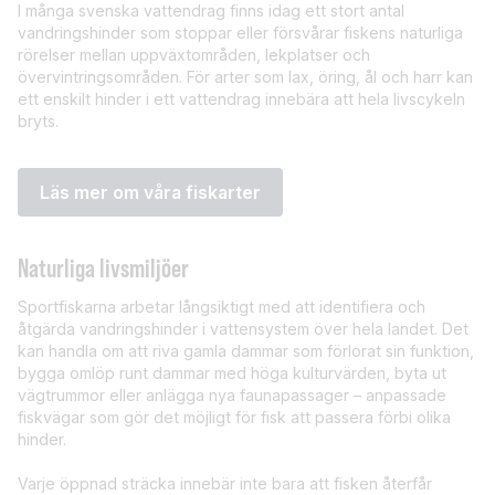
I många svenska vattendrag finns idag ett stort antal
vandringshinder som stoppar eller försvårar fiskens naturliga
rörelser mellan uppväxtområden, lekplatser och
övervintringsområden. För arter som lax, öring, ål och harr kan
ett enskilt hinder i ett vattendrag innebära att hela livscykeln
bryts.
Läs mer om våra fiskarter
Naturliga livsmiljöer
Sportfiskarna arbetar långsiktigt med att identifiera och
åtgärda vandringshinder i vattensystem över hela landet. Det
kan handla om att riva gamla dammar som förlorat sin funktion,
bygga omlöp runt dammar med höga kulturvärden, byta ut
vägtrummor eller anlägga nya faunapassager – anpassade
fiskvägar som gör det möjligt för fisk att passera förbi olika
hinder.
Varje öppnad sträcka innebär inte bara att fisken återfår