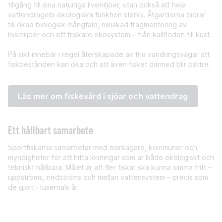
tillgång till sina naturliga livsmiljöer, utan också att hela
vattendragets ekologiska funktion stärks. Åtgärderna bidrar
till ökad biologisk mångfald, minskad fragmentering av
livsmiljöer och ett friskare ekosystem – från källflöden till kust.
På sikt innebär i regel återskapade av fria vandringsvägar att
fiskbestånden kan öka och att även fisket därmed blir bättre.
Läs mer om fiskevård i sjöar och vattendrag
Ett hållbart samarbete
Sportfiskarna samarbetar med markägare, kommuner och
myndigheter för att hitta lösningar som är både ekologiskt och
tekniskt hållbara. Målet är att fler fiskar ska kunna simma fritt –
uppströms, nedströms och mellan vattensystem – precis som
de gjort i tusentals år.