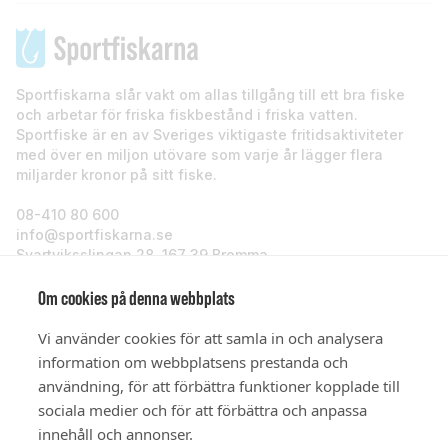
Sportfiskarna slår vakt om allas tillgång till ett bra fiske
och arbetar för friska fiskbestånd i friska vatten.
Sportfiske är en av Sveriges viktigaste fritidsaktiviteter
med över en miljon utövare som varje år lägger flera
miljarder kronor på sitt fiske.
08-410 80 600
info@sportfiskarna.se
Svartviksslingan 28, 167 39 Bromma
Sportfiskarna
Om cookies på denna webbplats
Vi använder cookies för att samla in och analysera
Om oss
information om webbplatsens prestanda och
användning, för att förbättra funktioner kopplade till
sociala medier och för att förbättra och anpassa
Stöd oss
innehåll och annonser.