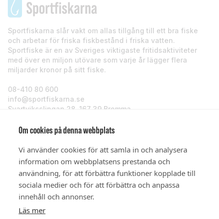
Sportfiskarna slår vakt om allas tillgång till ett bra fiske
och arbetar för friska fiskbestånd i friska vatten.
Sportfiske är en av Sveriges viktigaste fritidsaktiviteter
med över en miljon utövare som varje år lägger flera
miljarder kronor på sitt fiske.
08-410 80 600
info@sportfiskarna.se
Svartviksslingan 28, 167 39 Bromma
Sportfiskarna
Om cookies på denna webbplats
Vi använder cookies för att samla in och analysera
Om oss
information om webbplatsens prestanda och
användning, för att förbättra funktioner kopplade till
sociala medier och för att förbättra och anpassa
Stöd oss
innehåll och annonser.
Läs mer
© Sportfiskarna 2026