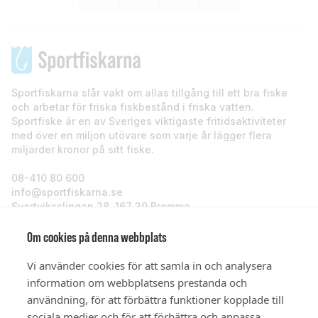
Sportfiskarna slår vakt om allas tillgång till ett bra fiske
och arbetar för friska fiskbestånd i friska vatten.
Sportfiske är en av Sveriges viktigaste fritidsaktiviteter
med över en miljon utövare som varje år lägger flera
miljarder kronor på sitt fiske.
08-410 80 600
info@sportfiskarna.se
Svartviksslingan 28, 167 39 Bromma
Sportfiskarna
Om cookies på denna webbplats
Vi använder cookies för att samla in och analysera
Om oss
information om webbplatsens prestanda och
användning, för att förbättra funktioner kopplade till
sociala medier och för att förbättra och anpassa