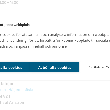
3:00 – 15:00
tpersoner
på denna webbplats
r cookies för att samla in och analysera information om webbpla
ch användning, för att förbättra funktioner kopplade till sociala
Karlberg
Anders Lundin
bättra och anpassa innehåll och annonser.
dare, vatten- och
Regional kommunikatör
070-557 52 35
00 47
Mejla Anders Lundin
 alla cookies
Avböj alla cookies
Inställningar för
dreas Karlberg
rfström
dare Härjedalsfisket
46 01
chael Ärfström