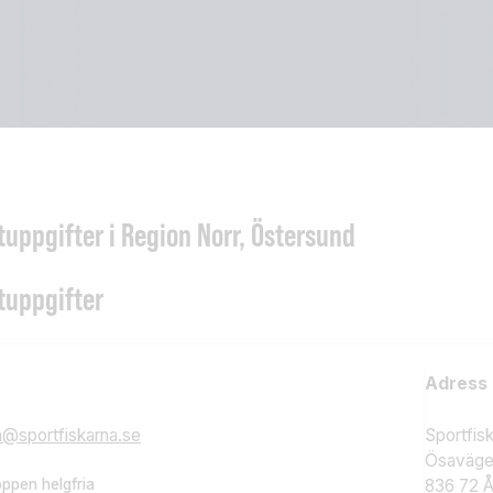
uppgifter i Region Norr, Östersund
tuppgifter
Adress
n@sportfiskarna.se
Sportfis
Ösaväge
öppen helgfria
836 72 