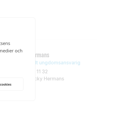
tsens
 medier och
Ricky Hermans
Regionalt ungdomsansvarig
079-101 11 32
Mejla Ricky Hermans
 cookies