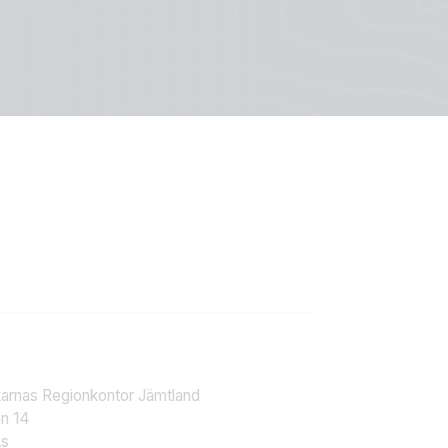
karnas Regionkontor Jämtland
n 14
Ås