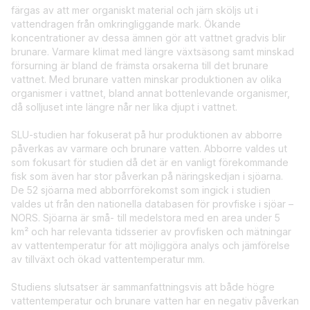
färgas av att mer organiskt material och järn sköljs ut i
vattendragen från omkringliggande mark. Ökande
koncentrationer av dessa ämnen gör att vattnet gradvis blir
brunare. Varmare klimat med längre växtsäsong samt minskad
försurning är bland de främsta orsakerna till det brunare
vattnet. Med brunare vatten minskar produktionen av olika
organismer i vattnet, bland annat bottenlevande organismer,
då solljuset inte längre når ner lika djupt i vattnet.
SLU-studien har fokuserat på hur produktionen av abborre
påverkas av varmare och brunare vatten. Abborre valdes ut
som fokusart för studien då det är en vanligt förekommande
fisk som även har stor påverkan på näringskedjan i sjöarna.
De 52 sjöarna med abborrförekomst som ingick i studien
valdes ut från den nationella databasen för provfiske i sjöar –
NORS. Sjöarna är små- till medelstora med en area under 5
km² och har relevanta tidsserier av provfisken och mätningar
av vattentemperatur för att möjliggöra analys och jämförelse
av tillväxt och ökad vattentemperatur mm.
Studiens slutsatser är sammanfattningsvis att både högre
vattentemperatur och brunare vatten har en negativ påverkan