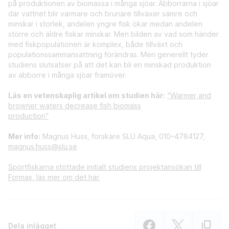
på produktionen av biomassa i många sjöar. Abborrarna i sjöar
där vattnet blir varmare och brunare tillväxer sämre och
minskar i storlek, andelen yngre fisk ökar medan andelen
större och äldre fiskar minskar. Men bilden av vad som händer
med fiskpopulationen är komplex, både tillväxt och
populationssammansättning förändras. Men generellt tyder
studiens slutsatser på att det kan bli en minskad produktion
av abborre i många sjöar framöver.
Läs en vetenskaplig artikel om studien här:
”Warmer and
browner waters decrease fish biomass
production”
Mer info:
Magnus Huss, forskare SLU Aqua, 010–4784127,
magnus.huss@slu.se
Sportfiskarna stöttade initialt studiens projektansökan till
Formas, läs mer om det här.
Dela inlägget