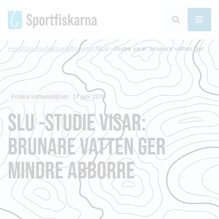
Hem
/
Om oss
/
Aktuellt
/
Nyheter
/
SLU -studie visar: brunare vatten ger mindre abborre
Friska vattenmiljöer
17 juni 2019
SLU -STUDIE VISAR:
BRUNARE VATTEN GER
MINDRE ABBORRE