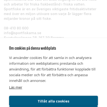
och arbetar för friska fiskbestånd i friska vatten.
Sportfiske är en av Sveriges viktigaste fritidsaktiviteter
med över en miljon utövare som varje år lägger flera
miljarder kronor på sitt fiske.
08-410 80 600
info@sportfiskarna.se
Svartviksslingan 28, 167 39 Bromma
Sportfiskarna
Om cookies på denna webbplats
Vi använder cookies för att samla in och analysera
Om oss
information om webbplatsens prestanda och
användning, för att förbättra funktioner kopplade till
sociala medier och för att förbättra och anpassa
Stöd oss
innehåll och annonser.
Läs mer
© Sportfiskarna 2026
Tillåt alla cookies