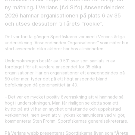
ny mätning. I Verians (f.d Sifo) Anseendeindex
2026 hamnar organisationen på plats 6 av 35
och utses dessutom till årets ”rookie”.
Det var första gången Sportfiskarna var med i Verians årliga
undersökning ”Anseendeindex Organisationer” som mäter hur
stort anseende olika aktörer har hos allmänheten.
Undersökningen består av 9 531 svar som samlats in av
företaget för att värdera anseendet för 35 olika
organisationer. Har en organisationer ett anseendeindex på
50 eller mer, tyder det på ett högt anseende bland
befolkningen då genomsnittet är 43.
– Det var en mycket positiv överraskning att vi hamnade så
högt i undersökningen. Man får rimligen se detta som ett
kvitto på att vi har en mycket omfattande och uppskattad
verksamhet, men även att vi lyckas kommunicera vad vi gör,
kommenterar Sten Frohm, Sportfiskarnas generalsekreterare.
På Verians webb presenteras Sportfiskarna även som ”
Årets