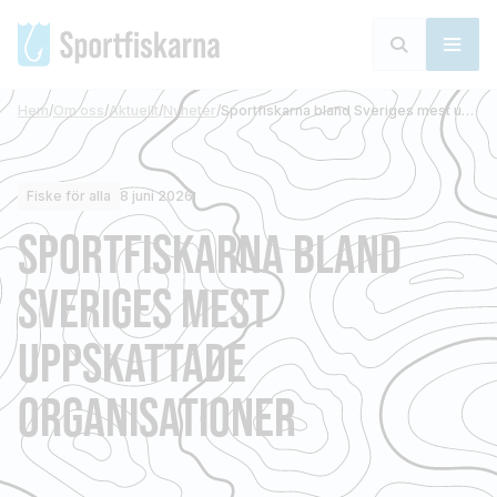
Hem
/
Om oss
/
Aktuellt
/
Nyheter
/
Sportfiskarna bland Sveriges mest uppskattade organisationer
Fiske för alla
8 juni 2026
SPORTFISKARNA BLAND
SVERIGES MEST
UPPSKATTADE
ORGANISATIONER