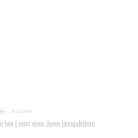
ske
31 juli 2026
r lax i norr men även laxsjukdom