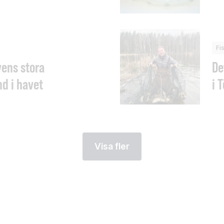
Fi
vens stora
De
d i havet
i 
Visa fler