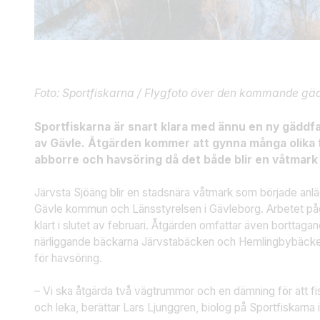
Foto: Sportfiskarna / Flygfoto över den kommande gä
Sportfiskarna är snart klara med ännu en ny gäddfa
av Gävle. Åtgärden kommer att gynna många olika 
abborre och havsöring då det både blir en våtmark 
Järvsta Sjöäng blir en stadsnära våtmark som började anl
Gävle kommun och Länsstyrelsen i Gävleborg. Arbetet pågår
klart i slutet av februari. Åtgärden omfattar även borttaga
närliggande bäckarna Järvstabäcken och Hemlingbybäcken
för havsöring.
– Vi ska åtgärda två vägtrummor och en dämning för att f
och leka, berättar Lars Ljunggren, biolog på Sportfiskarna 