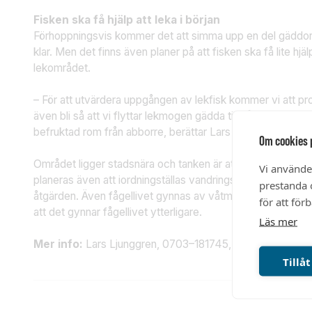
Fisken ska få hjälp att leka i början
Förhoppningsvis kommer det att simma upp en del gäddor r
klar. Men det finns även planer på att fisken ska få lite hjäl
lekområdet.
– För att utvärdera uppgången av lekfisk kommer vi att pr
även bli så att vi flyttar lekmogen gädda till våtmarken. Ev
befruktad rom från abborre, berättar Lars Ljunggren.
Om cookies 
Området ligger stadsnära och tanken är att det ska bli ett lä
Vi använde
planeras även att iordningställas vandringsstråk, rasplats,
prestanda o
åtgärden. Även fågellivet gynnas av våtmarken och det k
för att för
att det gynnar fågellivet ytterligare.
Läs mer
Mer info:
Lars Ljunggren, 0703–181745,
lars.ljunggren@s
Tillåt