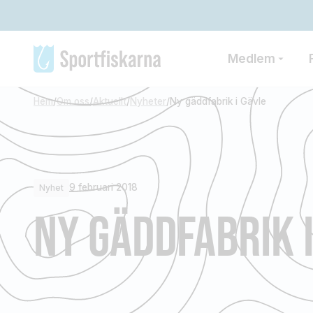
Medlem
Hem
/
Om oss
/
Aktuellt
/
Nyheter
/
Ny gäddfabrik i Gävle
9 februari 2018
Nyhet
NY GÄDDFABRIK 