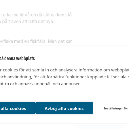
edan nu till våren då våtmarken står
p på traven att hitta det nya
ovfiska med en fiskfälla. Men det kan
entuellt kommer vi även att sätta ut
på denna webbplats
ttillgängligt friluftsområde. Det
r cookies för att samla in och analysera information om webbpla
 utkikstorn och skyltar med info om
ch användning, för att förbättra funktioner kopplade till sociala
ommer att sparas ”öar” över änget så
bättra och anpassa innehåll och annonser.
portfiskarna.se
 alla cookies
Avböj alla cookies
Inställningar för