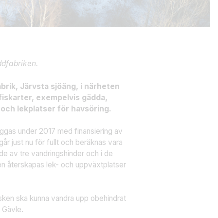
ddfabriken.
brik, Järvsta sjöäng, i närheten
fiskarter, exempelvis gädda,
och lekplatser för havsöring.
äggas under 2017 med finansiering av
 just nu för fullt och beräknas vara
nde av tre vandringshinder och i de
 återskapas lek- och uppväxtplatser
isken ska kunna vandra upp obehindrat
i Gävle.