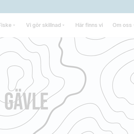
Fiske
Vi gör skillnad
Här finns vi
Om oss
I GÄVLE