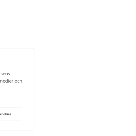
tsens
 medier och
 cookies