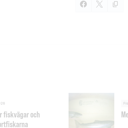
026
Fi
r fiskvägar och
Me
ortfiskarna