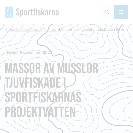
Hem
/
Om oss
/
Aktuellt
/
Nyheter
/
Massor av musslor tjuvfiskade i Sportfiskarnas projektvatten
Nyhet
6 december 2023
MASSOR AV MUSSLOR
TJUVFISKADE I
SPORTFISKARNAS
PROJEKTVATTEN