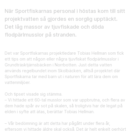
När Sportfiskarnas personal i höstas kom till sitt
projektvatten så gjordes en sorglig upptäckt.
Det låg massor av tjuvfiskade och döda
flodpärlmusslor på stranden.
Det var Sportfiskarnas projektledare Tobias Hellman som fick
ett tips om att någon eller några tjuvfiskat flodpärlmusslor i
Grundträsktjärnsbäcken i Norrbotten. Just detta vatten
används regelbundet inom Skolbäcken, alltså projektet där
Sportfiskarna tar med barn ut i naturen för att lära dem om
vattenmiljöer.
Och tipset visade sig stämma.
– Vi hittade ett 60-tal musslor som var uppbrutna, och flera av
dem hade spår av sot på skalen, så troligtvis har de legat på
elden i syfte att ätas, berättar Tobias Hellman.
– Vår bedömning är att detta har pågått under flera år,
eftersom vi hittade äldre skal också. Det är helt enkelt oerhört