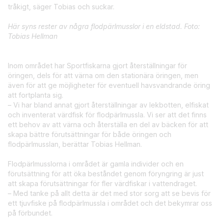
tråkigt, säger Tobias och suckar.
Här syns rester av några flodpärlmusslor i en eldstad. Foto:
Tobias Hellman
Inom området har Sportfiskarna gjort återställningar för
öringen, dels för att värna om den stationära öringen, men
även för att ge möjligheter för eventuell havsvandrande öring
att fortplanta sig.
– Vi har bland annat gjort återställningar av lekbotten, elfiskat
och inventerat värdfisk för flodpärlmussla. Vi ser att det finns
ett behov av att värna och återställa en del av bäcken för att
skapa bättre förutsättningar för både öringen och
flodpärlmusslan, berättar Tobias Hellman.
Flodpärlmusslorna i området är gamla individer och en
förutsättning för att öka beståndet genom föryngring är just
att skapa förutsättningar för fler värdfiskar i vattendraget.
– Med tanke på allt detta är det med stor sorg att se bevis för
ett tjuvfiske på flodpärlmussla i området och det bekymrar oss
på förbundet.