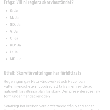
Fråga: Vill ni reglera skarvbeståndet?
S:
Ja
M:
Ja
SD:
Ja
V:
Ja
C:
Ja
KD:
Ja
L:
Ja
MP:
Ja
Utfall: Skarvförvaltningen har förbättrats
Regeringen gav Naturvårdsverket och Havs- och
vattenmyndigheten i uppdrag att ta fram en reviderad
nationell förvaltningsplan för skarv. Den presenterades i ny
form under mandatperioden.
Samtidigt har kritiken varit omfattande från bland annat