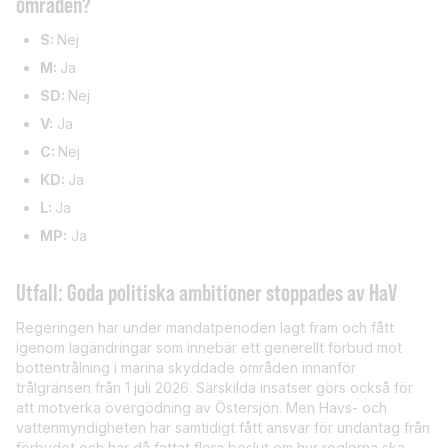
områden?
S:
Nej
M:
Ja
SD:
Nej
V:
Ja
C:
Nej
KD:
Ja
L:
Ja
MP:
Ja
Utfall: Goda politiska ambitioner stoppades av HaV
Regeringen har under mandatperioden lagt fram och fått
igenom lagändringar som innebär ett generellt förbud mot
bottentrålning i marina skyddade områden innanför
trålgränsen från 1 juli 2026. Särskilda insatser görs också för
att motverka övergödning av Östersjön. Men Havs- och
vattenmyndigheten har samtidigt fått ansvar för undantag från
förbudet och har då fattat flera beslut om hur reglerna ska