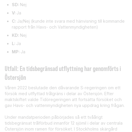
SD:
Nej
V:
Ja
C:
Ja/Nej (kunde inte svara med hänvisning till kommande
rapport från Havs- och Vattenmyndigheten)
KD:
Nej
L:
Ja
MP:
Ja
Utfall: En tidsbegränsad utflyttning har genomförts i
Östersjön
Våren 2022 beslutade den dåvarande S-regeringen om ett
försök med utflyttad trålgräns i delar av Östersjön. Efter
maktskiftet valde Tidöregeringen att fortsätta försöket och
gav Havs- och vattenmyndigheten nya uppdrag kring frågan.
Under mandatperioden påbörjades så ett tvåårigt
tidsbegränsat trålförbud innanför 12 sjömil i delar av centrala
Östersjön inom ramen för försöket. I Stockholms skärgård