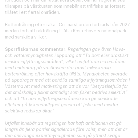
tillämpas på västkusten som innebär att trålfiske är fortsatt
tillåtet i ett flertal områden.
Bottentrålning efter räka i Gullmarsfjorden förbjuds från 2027,
medan fortsatt räktrålning tillåts i Kosterhavets nationalpark
med särskilda villkor.
Sportfiskarnas kommentar:
Regeringen gav även Havs-
och vattenmyndigheten i uppdrag att ”Ta bort eller drastiskt
minska inflyttningsområden”, vilket omfattade nio områden
med undantag på västkusten där grovt miljöskadlig
bottentrålning efter havskräfta tillåts. Myndigheten svarade
på uppdraget med att behålla samtliga inflyttningsområden i
Västerhavet med motiveringen att de var ”betydelsefulla för
det småskaliga fisket samtidigt som fisket bedrivs selektivt”
och att ”ta bort inflyttningsområdena kan ge oönskade
effekter på fiskeridödlighet genom att fiske med mindre
selektiva redskap ökar.”
Utfallet innebär att regeringen har haft ambitionen att gå
längre än flera partier signalerade före valet, men att det är
den ansvariga expertmyndigheten som på ytterst svaga