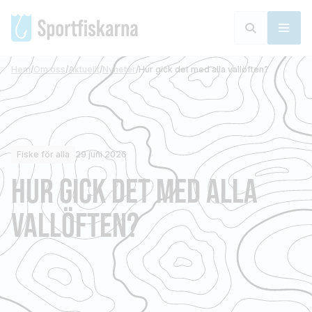
Hem
/
Om oss
/
Aktuellt
/
Nyheter
/
Hur gick det med alla vallöften?
Fiske för alla
29 juni 2026
HUR GICK DET MED ALLA
VALLÖFTEN?