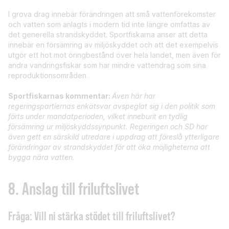
I grova drag innebär förändringen att små vattenförekomster
och vatten som anlagts i modern tid inte längre omfattas av
det generella strandskyddet. Sportfiskarna anser att detta
innebär en försämring av miljöskyddet och att det exempelvis
utgör ett hot mot öringbestånd över hela landet, men även för
andra vandringsfiskar som har mindre vattendrag som sina
reproduktionsområden.
Sportfiskarnas kommentar:
Även här har
regeringspartiernas enkätsvar avspeglat sig i den politik som
förts under mandatperioden, vilket inneburit en tydlig
försämring ur miljöskyddssynpunkt. Regeringen och SD har
även gett en särskild utredare i uppdrag att föreslå ytterligare
förändringar av strandskyddet för att öka möjligheterna att
bygga nära vatten.
8.
Anslag till friluftslivet
Fråga: Vill ni stärka stödet till friluftslivet?