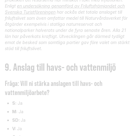
Enligt
en undersökning genomförd av Friluftsfrämjandet och
Svenska Turistföreningen
har ockås det totala anslaget till
friluftslivet som även omfattar medel till Naturvårdsverket för
åtgärder exempelvis i statliga naturreservat och
nationalparker halverats under de fyra senaste åren. Alla 21
län har påverkats kraftigt. Utvecklingen går därmed tydligt
emot de besked som samtliga partier gav före valet om stärkt
stöd till friluftslivet.
9.
Anslag till havs- och vattenmiljö
Fråga: Vill ni stärka anslagen till havs- och
vattenmiljöarbete?
S:
Ja
M:
Ja
SD:
Ja
V:
Ja