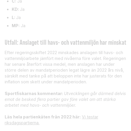
C:
Ja
KD:
Ja
L:
Ja
MP:
Ja
Utfall: Anslaget till havs- och vattenmiljön har minskat
Efter regeringsskiftet 2022 minskades anslagen till havs- och
vattenmiljöarbete jämfört med nivåerna före valet. Regeringen
har senare återfört vissa medel, men anslagen har under
större delen av mandatperioden legat lägre än 2022 års nivå,
särskilt med tanke på att beloppen inte har justerats för den
inflation som skett under mandatperioden.
Sportfiskarnas kommentar:
Utvecklingen går därmed delvis
emot de besked flera partier gav före valet om att stärka
arbetet med havs- och vattenmiljöer.
Läs hela partienkäten från 2022 här:
Vi testar
riksdagspartierna.