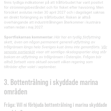
finns tydliga indikationer på att trålförbudet har varit positivt
för strömmingsbeståndet och för fisket efter havsöring. Men
försöket avslutas redan 30 april 2027 och i dagsläget saknas
en direkt förlängning av trålförbudet. Risken är alltså
överhängande att industritrålningen återkommer i kustnära
vatten redan i maj 2027.
Sportfiskarnas kommentar:
Här har en tydlig förflyttning
skett, även om någon permanent generell utflyttning av
trålgränsen längs hela Sveriges kust ännu inte genomförts.
Vår
senaste partienkät
visar att samtliga riksdagspartier idag står
bakom en utflyttning av trålgränsen i Östersjön. Frågan bör
alltså fortsatt vara aktuell oavsett vilken regering som
tillträder efter valet i september.
3. Bottentrålning i skyddade marina
områden
Fråga: Vill ni förbjuda bottentrålning i marina skyddade