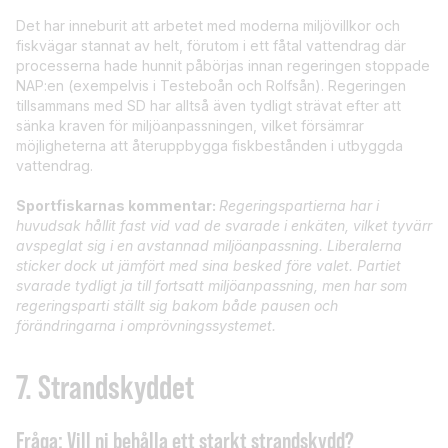
Det har inneburit att arbetet med moderna miljövillkor och
fiskvägar stannat av helt, förutom i ett fåtal vattendrag där
processerna hade hunnit påbörjas innan regeringen stoppade
NAP:en (exempelvis i Testeboån och Rolfsån). Regeringen
tillsammans med SD har alltså även tydligt strävat efter att
sänka kraven för miljöanpassningen, vilket försämrar
möjligheterna att återuppbygga fiskbestånden i utbyggda
vattendrag.
Sportfiskarnas kommentar:
Regeringspartierna har i
huvudsak hållit fast vid vad de svarade i enkäten, vilket tyvärr
avspeglat sig i en avstannad miljöanpassning. Liberalerna
sticker dock ut jämfört med sina besked före valet. Partiet
svarade tydligt ja till fortsatt miljöanpassning, men har som
regeringsparti ställt sig bakom både pausen och
förändringarna i omprövningssystemet.
7.
Strandskyddet
Fråga: Vill ni behålla ett starkt strandskydd?