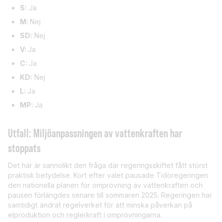
S:
Ja
M:
Nej
SD:
Nej
V:
Ja
C:
Ja
KD:
Nej
L:
Ja
MP:
Ja
Utfall: Miljöanpassningen av vattenkraften har
stoppats
Det här är sannolikt den fråga där regeringsskiftet fått störst
praktisk betydelse. Kort efter valet pausade Tidöregeringen
den nationella planen för omprövning av vattenkraften och
pausen förlängdes senare till sommaren 2025. Regeringen har
samtidigt ändrat regelverket för att minska påverkan på
elproduktion och reglerkraft i omprövningarna.