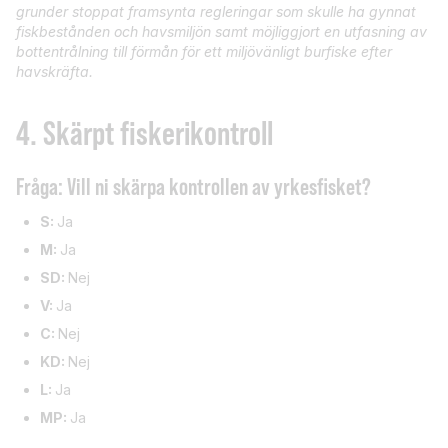
grunder stoppat framsynta regleringar som skulle ha gynnat
fiskbestånden och havsmiljön samt möjliggjort en utfasning av
bottentrålning till förmån för ett miljövänligt burfiske efter
havskräfta.
4. Skärpt fiskerikontroll
Fråga: Vill ni skärpa kontrollen av yrkesfisket?
S:
Ja
M:
Ja
SD:
Nej
V:
Ja
C:
Nej
KD:
Nej
L:
Ja
MP:
Ja