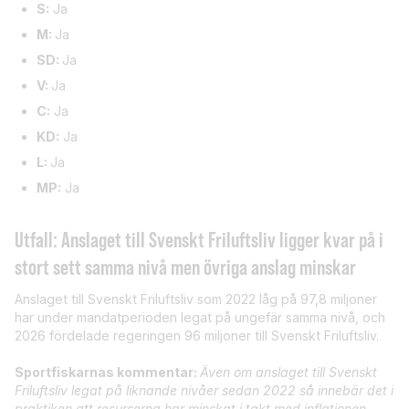
S:
Ja
M:
Ja
SD:
Ja
V:
Ja
C:
Ja
KD:
Ja
L:
Ja
MP:
Ja
Utfall: Anslaget till Svenskt Friluftsliv ligger kvar på i
stort sett samma nivå men övriga anslag minskar
Anslaget till Svenskt Friluftsliv som 2022 låg på 97,8 miljoner
har under mandatperioden legat på ungefär samma nivå, och
2026 fördelade regeringen 96 miljoner till Svenskt Friluftsliv.
Sportfiskarnas kommentar:
Även om anslaget till Svenskt
Friluftsliv legat på liknande nivåer sedan 2022 så innebär det i
praktiken att resurserna har minskat i takt med inflationen.