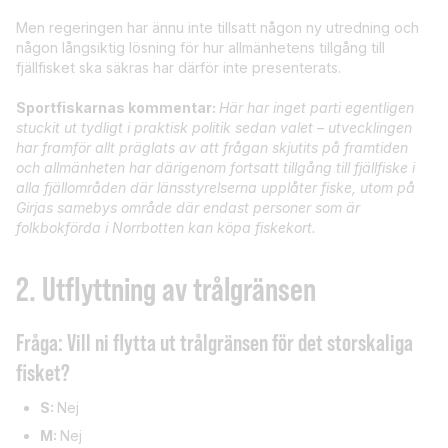
Men regeringen har ännu inte tillsatt någon ny utredning och
någon långsiktig lösning för hur allmänhetens tillgång till
fjällfisket ska säkras har därför inte presenterats.
Sportfiskarnas kommentar:
Här har inget parti egentligen
stuckit ut tydligt i praktisk politik sedan valet – utvecklingen
har framför allt präglats av att frågan skjutits på framtiden
och allmänheten har därigenom fortsatt tillgång till fjällfiske i
alla fjällområden där länsstyrelserna upplåter fiske, utom på
Girjas samebys område där endast personer som är
folkbokförda i Norrbotten kan köpa fiskekort.
2.
Utflyttning av trålgränsen
Fråga: Vill ni flytta ut trålgränsen för det storskaliga
fisket?
S:
Nej
M:
Nej