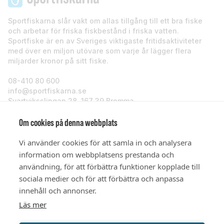
Sportfiskarna slår vakt om allas tillgång till ett bra fiske
och arbetar för friska fiskbestånd i friska vatten.
Sportfiske är en av Sveriges viktigaste fritidsaktiviteter
med över en miljon utövare som varje år lägger flera
miljarder kronor på sitt fiske.
08-410 80 600
info@sportfiskarna.se
Svartviksslingan 28, 167 39 Bromma
Sportfiskarna
Om cookies på denna webbplats
Vi använder cookies för att samla in och analysera
Om oss
information om webbplatsens prestanda och
användning, för att förbättra funktioner kopplade till
sociala medier och för att förbättra och anpassa
Stöd oss
innehåll och annonser.
Läs mer
© Sportfiskarna 2026