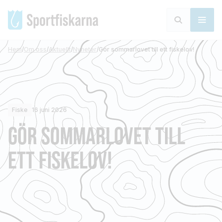
Hem
/
Om oss
/
Aktuellt
/
Nyheter
/
Gör sommarlovet till ett fiskelov!
Fiske
16 juni 2026
GÖR SOMMARLOVET TILL
ETT FISKELOV!