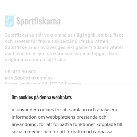
Sportfiskarna slår vakt om allas tillgång till ett bra fiske
och arbetar för friska fiskbestånd i friska vatten.
Sportfiske är en av Sveriges viktigaste fritidsaktiviteter
med över en miljon utövare som varje år lägger flera
miljarder kronor på sitt fiske.
08-410 80 600
info@sportfiskarna.se
Svartviksslingan 28, 167 39 Bromma
Sportfiskarna
Om cookies på denna webbplats
Vi använder cookies för att samla in och analysera
Om oss
information om webbplatsens prestanda och
användning, för att förbättra funktioner kopplade till
sociala medier och för att förbättra och anpassa
Stöd oss