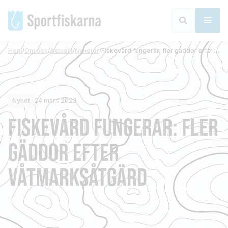
Hem
/
Om oss
/
Aktuellt
/
Nyheter
/
Fiskevård fungerar: fler gäddor efter våtmarksåtgärd
Nyhet
24 mars 2023
FISKEVÅRD FUNGERAR: FLER
GÄDDOR EFTER
VÅTMARKSÅTGÄRD