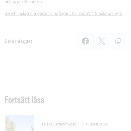
anlägga våtmarken.
Se ett inslag om gäddframgången här på SVT Smålandsnytt.
Dela inlägget
Fortsätt läsa
Friska vattenmiljöer
3 augusti 2026