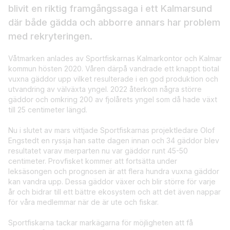
blivit en riktig framgångssaga i ett Kalmarsund
där både gädda och abborre annars har problem
med rekryteringen.
Våtmarken anlades av Sportfiskarnas Kalmarkontor och Kalmar
kommun hösten 2020. Våren därpå vandrade ett knappt tiotal
vuxna gäddor upp vilket resulterade i en god produktion och
utvandring av välväxta yngel. 2022 återkom några större
gäddor och omkring 200 av fjolårets yngel som då hade växt
till 25 centimeter längd.
Nu i slutet av mars vittjade Sportfiskarnas projektledare Olof
Engstedt en ryssja han satte dagen innan och 34 gäddor blev
resultatet varav merparten nu var gäddor runt 45-50
centimeter. Provfisket kommer att fortsätta under
leksäsongen och prognosen är att flera hundra vuxna gäddor
kan vandra upp. Dessa gäddor växer och blir större för varje
år och bidrar till ett bättre ekosystem och att det även nappar
för våra medlemmar när de är ute och fiskar.
Sportfiskarna tackar markägarna för möjligheten att få