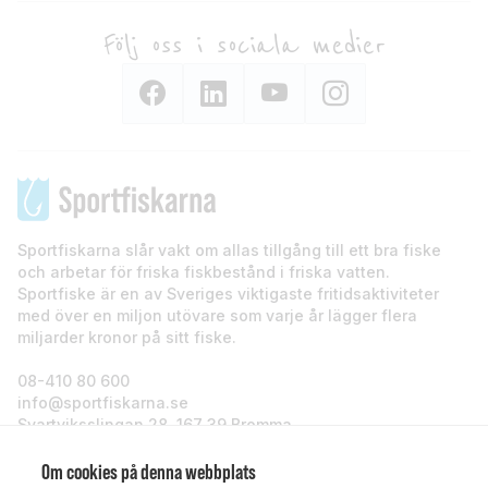
Följ oss i sociala medier
Sportfiskarna slår vakt om allas tillgång till ett bra fiske
och arbetar för friska fiskbestånd i friska vatten.
Sportfiske är en av Sveriges viktigaste fritidsaktiviteter
med över en miljon utövare som varje år lägger flera
miljarder kronor på sitt fiske.
08-410 80 600
info@sportfiskarna.se
Svartviksslingan 28, 167 39 Bromma
Sportfiskarna
Om cookies på denna webbplats