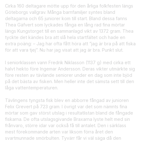
Cirka 160 deltagare mötte upp för den årliga folkfesten längs
Göteborgs vallgrav. Många barnfamiljer syntes bland
deltagarna och 65 juniorer kom till start. Bland dessa fanns
Thea Gäfvert som lyckades fånga en lång rad fina mörtar
längs Kungstorget till en sammanlagd vikt av 1372 gram. Thea
tyckte det kändes bra att slå hela startfältet och hade en
extra poäng: – Jag har ofta fått höra att ”jag är bra på att fiska
för att vara tjej”. Nu har jag visat att jag är bra. Punkt slut.
I seniorklassen vann Fredrik Niklasson (1137 g) med cirka ett
halvt hekto före Ingemar Andersson. Deras vikter utmärkte sig
före resten av tävlande seniorer under en dag som inte bjöd
på det bästa av fisken. Men heller inte det sämsta sett till den
låga vattentemperaturen.
Tävlingens tyngsta fisk blev en abborre fångad av junioren
Felix Grevert på 723 gram. I övrigt var det som nämnts fina
mörtar som gav störst utslag i resultatlistan bland de fångade
fiskarna. De ofta utslagsgivande Braxarna lyste helt med sin
frånvaro, större idar var också få till antalet. Den i särklass
mest förekommande arten var liksom förra året den
svartmunnade smörbulten. Tyvärr får vi väl säga då den