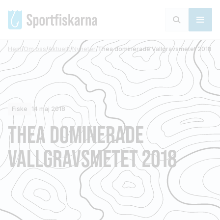
Hem
/
Om oss
/
Aktuellt
/
Nyheter
/
Thea dominerade Vallgravsmetet 2018
Fiske
14 maj 2018
THEA DOMINERADE
VALLGRAVSMETET 2018