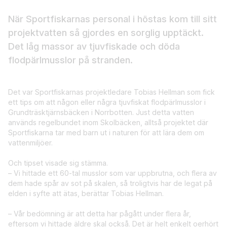
När Sportfiskarnas personal i höstas kom till sitt
projektvatten så gjordes en sorglig upptäckt.
Det låg massor av tjuvfiskade och döda
flodpärlmusslor på stranden.
Det var Sportfiskarnas projektledare Tobias Hellman som fick
ett tips om att någon eller några tjuvfiskat flodpärlmusslor i
Grundträsktjärnsbäcken i Norrbotten. Just detta vatten
används regelbundet inom Skolbäcken, alltså projektet där
Sportfiskarna tar med barn ut i naturen för att lära dem om
vattenmiljöer.
Och tipset visade sig stämma.
– Vi hittade ett 60-tal musslor som var uppbrutna, och flera av
dem hade spår av sot på skalen, så troligtvis har de legat på
elden i syfte att ätas, berättar Tobias Hellman.
– Vår bedömning är att detta har pågått under flera år,
eftersom vi hittade äldre skal också. Det är helt enkelt oerhört