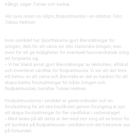
tråkigt, säger Tobias och suckar.
Här syns rester av några flodpärlmusslor i en eldstad. Foto:
Tobias Hellman
Inom området har Sportfiskarna gjort återställningar för
öringen, dels för att värna om den stationära öringen, men
även för att ge möjligheter för eventuell havsvandrande öring
att fortplanta sig.
– Vi har bland annat gjort återställningar av lekbotten, elfiskat
och inventerat värdfisk för flodpärlmussla. Vi ser att det finns
ett behov av att värna och återställa en del av bäcken för att
skapa bättre förutsättningar för både öringen och
flodpärlmusslan, berättar Tobias Hellman.
Flodpärlmusslorna i området är gamla individer och en
förutsättning för att öka beståndet genom föryngring är just
att skapa förutsättningar för fler värdfiskar i vattendraget.
– Med tanke på allt detta är det med stor sorg att se bevis för
ett tjuvfiske på flodpärlmussla i området och det bekymrar oss
på förbundet.