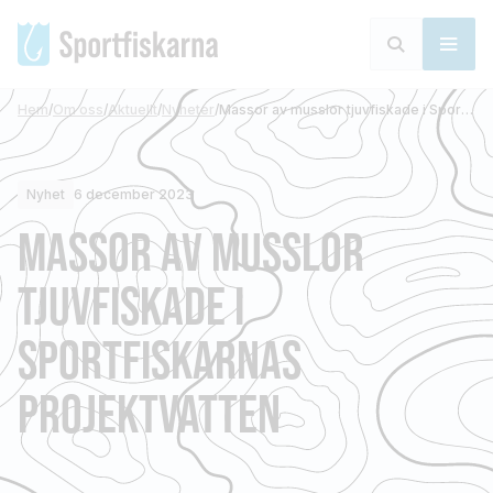
Hem
/
Om oss
/
Aktuellt
/
Nyheter
/
Massor av musslor tjuvfiskade i Sportfiskarnas projektvatten
Nyhet
6 december 2023
MASSOR AV MUSSLOR
TJUVFISKADE I
SPORTFISKARNAS
PROJEKTVATTEN