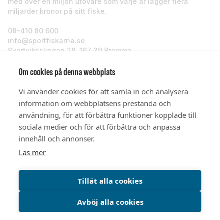
med över en miljon utövare som varje år lägger flera
miljarder kronor på sitt fiske.
08-410 80 600
info@sportfiskarna.se
Svartviksslingan 28, 167 39 Bromma
Sportfiskarna
Om cookies på denna webbplats
Vi använder cookies för att samla in och analysera
Om oss
information om webbplatsens prestanda och
användning, för att förbättra funktioner kopplade till
sociala medier och för att förbättra och anpassa
Stöd oss
innehåll och annonser.
Läs mer
© Sportfiskarna 2026
Tillåt alla cookies
Avböj alla cookies
Integritetspolicy
Cookiepolicy
Cookieinställningar