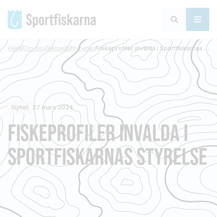
Hem
/
Om oss
/
Aktuellt
/
Nyheter
/
Fiskeprofiler invalda i Sportfiskarnas styrelse
Nyhet
27 mars 2024
FISKEPROFILER INVALDA I
SPORTFISKARNAS STYRELSE