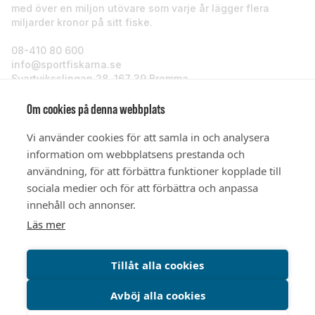
med över en miljon utövare som varje år lägger flera
miljarder kronor på sitt fiske.
08-410 80 600
info@sportfiskarna.se
Svartviksslingan 28, 167 39 Bromma
Sportfiskarna
Om cookies på denna webbplats
Vi använder cookies för att samla in och analysera
Om oss
information om webbplatsens prestanda och
användning, för att förbättra funktioner kopplade till
sociala medier och för att förbättra och anpassa
Stöd oss
innehåll och annonser.
Läs mer
© Sportfiskarna 2026
Tillåt alla cookies
Avböj alla cookies
Integritetspolicy
Cookiepolicy
Cookieinställningar