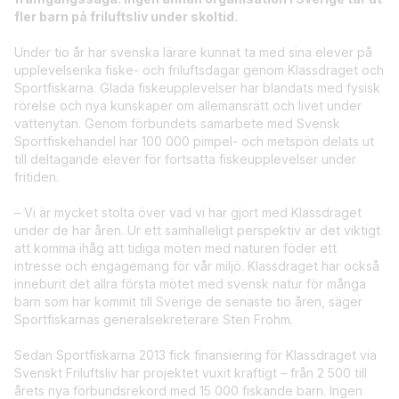
fler barn på friluftsliv under skoltid.
Under tio år har svenska lärare kunnat ta med sina elever på
upplevelserika fiske- och friluftsdagar genom Klassdraget och
Sportfiskarna. Glada fiskeupplevelser har blandats med fysisk
rörelse och nya kunskaper om allemansrätt och livet under
vattenytan. Genom förbundets samarbete med Svensk
Sportfiskehandel har 100 000 pimpel- och metspön delats ut
till deltagande elever för fortsatta fiskeupplevelser under
fritiden.
– Vi är mycket stolta över vad vi har gjort med Klassdraget
under de här åren. Ur ett samhälleligt perspektiv är det viktigt
att komma ihåg att tidiga möten med naturen föder ett
intresse och engagemang för vår miljö. Klassdraget har också
inneburit det allra första mötet med svensk natur för många
barn som har kommit till Sverige de senaste tio åren, säger
Sportfiskarnas generalsekreterare Sten Frohm.
Sedan Sportfiskarna 2013 fick finansiering för Klassdraget via
Svenskt Friluftsliv har projektet vuxit kraftigt – från 2 500 till
årets nya förbundsrekord med 15 000 fiskande barn. Ingen