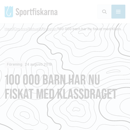
Hem
/
Om oss
/
Aktuellt
/
Nyheter
/
100 000 barn har nu fiskat med Klassdraget
Förening
24 augusti 2018
100 000 BARN HAR NU
FISKAT MED KLASSDRAGET