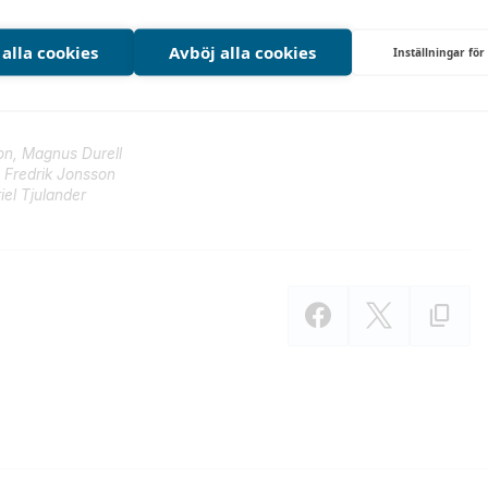
 alla cookies
Avböj alla cookies
Inställningar för
on, Magnus Durell
 Fredrik Jonsson
iel Tjulander