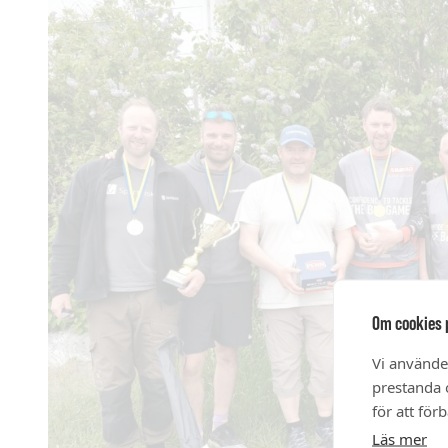
Om cookies 
Vi använde
prestanda o
för att för
Läs mer