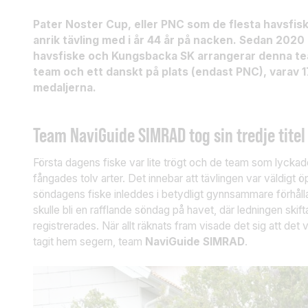
Pater Noster Cup, eller PNC som de flesta havsfis
anrik tävling med i år 44 år på nacken. Sedan 2020 ä
havsfiske och Kungsbacka SK arrangerar denna team
team och ett danskt på plats (endast PNC), varav 
medaljerna.
Team
NaviGuide SIMRAD
tog sin tredje titel
Första dagens fiske var lite trögt och de team som lyckades
fångades tolv arter. Det innebar att tävlingen var väldigt ö
söndagens fiske inleddes i betydligt gynnsammare förhålland
skulle bli en rafflande söndag på havet, där ledningen skift
registrerades. När allt räknats fram visade det sig att det
tagit hem segern, team
NaviGuide SIMRAD
.