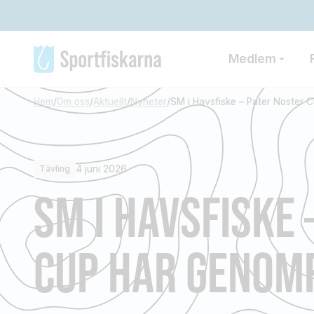
Medlem
Hem
/
Om oss
/
Aktuellt
/
Nyheter
/
SM i Havsfiske – Pater Noster 
4 juni 2026
Tävling
SM I HAVSFISKE 
CUP HAR GENOMF