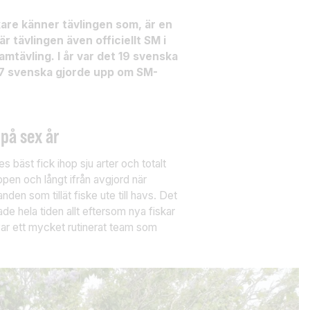
kare känner tävlingen som, är en
r tävlingen även officiellt SM i
tävling. I år var det 19 svenska
17 svenska gjorde upp om SM-
 på sex år
 bäst fick ihop sju arter och totalt
ppen och långt ifrån avgjord när
en som tillät fiske ute till havs. Det
ade hela tiden allt eftersom nya fiskar
 var ett mycket rutinerat team som