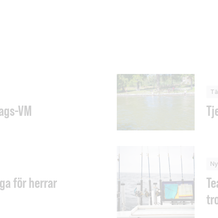
Tä
lags-VM
Tj
Ny
ga för herrar
Te
tr