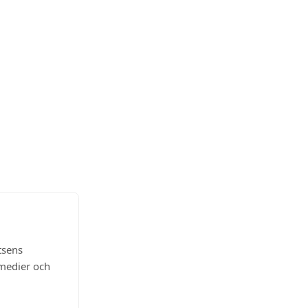
tsens
 medier och