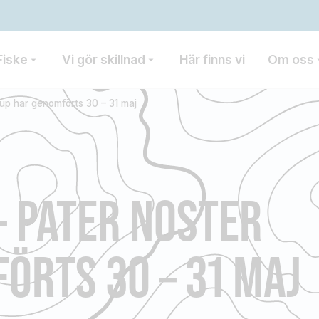
Fiske
Vi gör skillnad
Här finns vi
Om oss
Cup har genomförts 30 – 31 maj
– PATER NOSTER
ÖRTS 30 – 31 MAJ