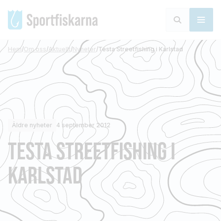
Hem
/
Om oss
/
Aktuellt
/
Nyheter
/
Testa Streetfishing i Karlstad
Äldre nyheter
4 september 2012
TESTA STREETFISHING I
KARLSTAD