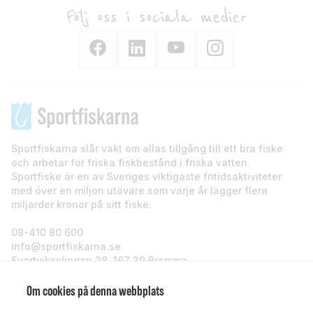
Följ oss i sociala medier
Sportfiskarna slår vakt om allas tillgång till ett bra fiske
och arbetar för friska fiskbestånd i friska vatten.
Sportfiske är en av Sveriges viktigaste fritidsaktiviteter
med över en miljon utövare som varje år lägger flera
miljarder kronor på sitt fiske.
08-410 80 600
info@sportfiskarna.se
Svartviksslingan 28, 167 39 Bromma
Sportfiskarna
Om cookies på denna webbplats