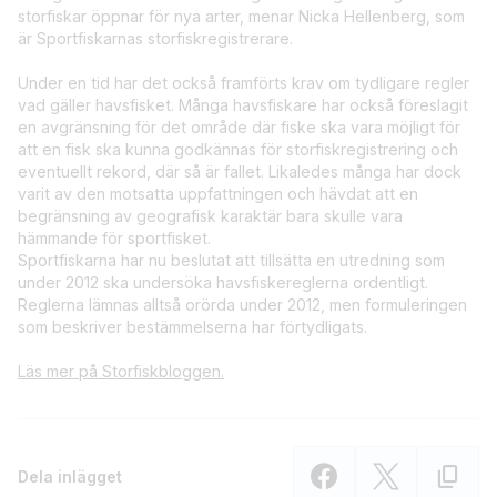
storfiskar öppnar för nya arter, menar Nicka Hellenberg, som
är Sportfiskarnas storfiskregistrerare.
Under en tid har det också framförts krav om tydligare regler
vad gäller havsfisket. Många havsfiskare har också föreslagit
en avgränsning för det område där fiske ska vara möjligt för
att en fisk ska kunna godkännas för storfiskregistrering och
eventuellt rekord, där så är fallet. Likaledes många har dock
varit av den motsatta uppfattningen och hävdat att en
begränsning av geografisk karaktär bara skulle vara
hämmande för sportfisket.
Sportfiskarna har nu beslutat att tillsätta en utredning som
under 2012 ska undersöka havsfiskereglerna ordentligt.
Reglerna lämnas alltså orörda under 2012, men formuleringen
som beskriver bestämmelserna har förtydligats.
Läs mer på Storfiskbloggen.
Dela inlägget