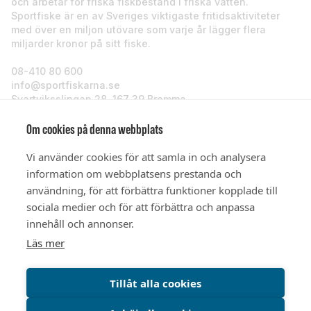
och arbetar för friska fiskbestånd i friska vatten.
Sportfiske är en av Sveriges viktigaste fritidsaktiviteter
med över en miljon utövare som varje år lägger flera
miljarder kronor på sitt fiske.
08-410 80 600
info@sportfiskarna.se
Svartviksslingan 28, 167 39 Bromma
Sportfiskarna
Om cookies på denna webbplats
Vi använder cookies för att samla in och analysera
Om oss
information om webbplatsens prestanda och
användning, för att förbättra funktioner kopplade till
sociala medier och för att förbättra och anpassa
Stöd oss
innehåll och annonser.
Läs mer
© Sportfiskarna 2026
Tillåt alla cookies