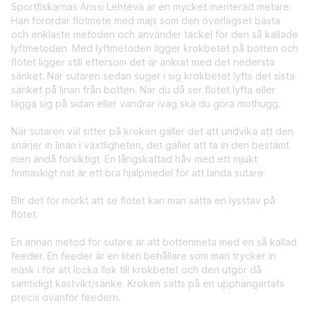
Sportfiskarnas Anssi Lehtevä är en mycket meriterad metare.
Han förordar flötmete med majs som den överlägset bästa
och enklaste metoden och använder tackel för den så kallade
lyftmetoden. Med lyftmetoden ligger krokbetet på botten och
flötet ligger still eftersom det är ankrat med det nedersta
sänket. När sutaren sedan suger i sig krokbetet lyfts det sista
sänket på linan från botten. När du då ser flötet lyfta eller
lägga sig på sidan eller vandrar iväg ska du göra mothugg.
När sutaren väl sitter på kroken gäller det att undvika att den
snärjer in linan i växtligheten, det gäller att ta in den bestämt
men ändå försiktigt. En långskaftad håv med ett mjukt
finmaskigt nät är ett bra hjälpmedel för att landa sutare.
Blir det för mörkt att se flötet kan man sätta en lysstav på
flötet.
En annan metod för sutare är att bottenmeta med en så kallad
feeder. En feeder är en liten behållare som man trycker in
mäsk i för att locka fisk till krokbetet och den utgör då
samtidigt kastvikt/sänke. Kroken sätts på en upphängartafs
precis ovanför feedern.