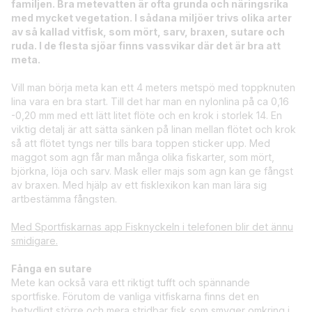
familjen. Bra metevatten är ofta grunda och näringsrika
med mycket vegetation. I sådana miljöer trivs olika arter
av så kallad vitfisk, som mört, sarv, braxen, sutare och
ruda. I de flesta sjöar finns vassvikar där det är bra att
meta.
Vill man börja meta kan ett 4 meters metspö med toppknuten
lina vara en bra start. Till det har man en nylonlina på ca 0,16
-0,20 mm med ett lätt litet flöte och en krok i storlek 14. En
viktig detalj är att sätta sänken på linan mellan flötet och krok
så att flötet tyngs ner tills bara toppen sticker upp. Med
maggot som agn får man många olika fiskarter, som mört,
björkna, löja och sarv. Mask eller majs som agn kan ge fångst
av braxen. Med hjälp av ett fisklexikon kan man lära sig
artbestämma fångsten.
Med Sportfiskarnas app Fisknyckeln i telefonen blir det ännu
smidigare.
Fånga en sutare
Mete kan också vara ett riktigt tufft och spännande
sportfiske. Förutom de vanliga vitfiskarna finns det en
betydligt större och mera stridbar fisk som smyger omkring i