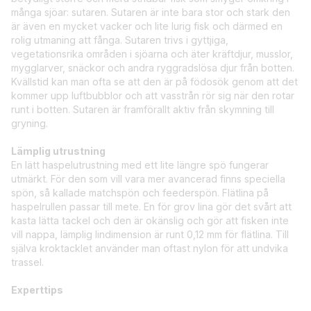
många sjöar: sutaren. Sutaren är inte bara stor och stark den
är även en mycket vacker och lite lurig fisk och därmed en
rolig utmaning att fånga. Sutaren trivs i gyttjiga,
vegetationsrika områden i sjöarna och äter kräftdjur, musslor,
mygglarver, snäckor och andra ryggradslösa djur från botten.
Kvällstid kan man ofta se att den är på födosök genom att det
kommer upp luftbubblor och att vasstrån rör sig när den rotar
runt i botten. Sutaren är framförallt aktiv från skymning till
gryning.
Lämplig utrustning
En lätt haspelutrustning med ett lite längre spö fungerar
utmärkt. För den som vill vara mer avancerad finns speciella
spön, så kallade matchspön och feederspön. Flätlina på
haspelrullen passar till mete. En för grov lina gör det svårt att
kasta lätta tackel och den är okänslig och gör att fisken inte
vill nappa, lämplig lindimension är runt 0,12 mm för flätlina. Till
själva kroktacklet använder man oftast nylon för att undvika
trassel.
Experttips