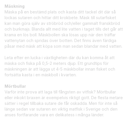
Mäskning
Mäska på en bestämd plats och kasta ditt tackel dit där så
lockas sutaren och hittar ditt krokbete. Mäsk till sutarfisket
kan man göra själv av ströbröd och/eller gammalt franskbröd
och burkmajs. Blanda allt med lite vatten i taget tills det går att
krama en lös boll. Mäskbollen ska lösas upp när den träffar
vattenytan och spridas över botten. Det finns även färdiga
påsar med mäsk att köpa som man sedan blandar med vatten.
Leta efter en lucka i växtligheten där du kan komma åt att
mäska och fiska på 0,5-2 meters djup. Ett grundtips för
mäskningen är att lägga ut 4-5 mäskbollar innan fisket och
fortsätta kasta i en mäskboll i kvarten.
Mörtbullar
Varför inte prova att laga till fångsten av vitfisk? Mörtbullar
eller inkokt braxen är exempelvis riktigt gott. De flesta metare
sätter i regel tillbaka sutare de får oskadda. Men för inte så
länge sedan var sutaren en viktig matfisk i Sverige och den
anses fortfarande vara en delikatess i många länder.