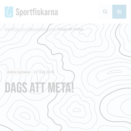
Hem
/
Om oss
/
Aktuellt
/
Nyheter
/
Dags att meta!
Äldre nyheter
27 maj 2015
DAGS ATT META!