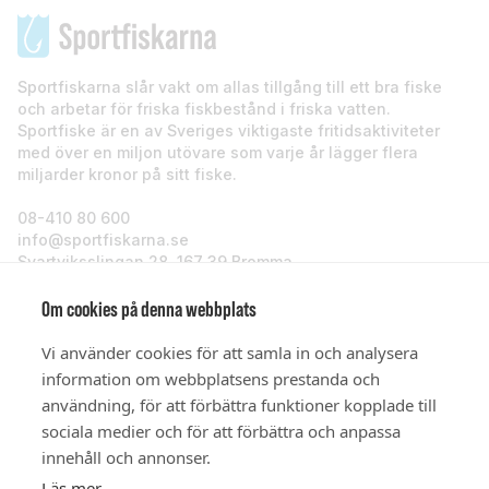
Sportfiskarna slår vakt om allas tillgång till ett bra fiske
och arbetar för friska fiskbestånd i friska vatten.
Sportfiske är en av Sveriges viktigaste fritidsaktiviteter
med över en miljon utövare som varje år lägger flera
miljarder kronor på sitt fiske.
08-410 80 600
info@sportfiskarna.se
Svartviksslingan 28, 167 39 Bromma
Sportfiskarna
Om cookies på denna webbplats
Vi använder cookies för att samla in och analysera
Om oss
information om webbplatsens prestanda och
användning, för att förbättra funktioner kopplade till
sociala medier och för att förbättra och anpassa
Stöd oss
innehåll och annonser.
Läs mer