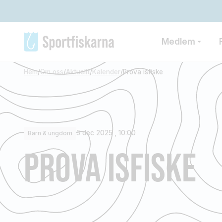
Medlem
Hem
/
Om oss
/
Aktuellt
/
Kalender
/
Prova isfiske
5 dec 2025 , 10:00
Barn & ungdom
PROVA ISFISKE