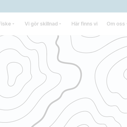
Fiske
Vi gör skillnad
Här finns vi
Om oss