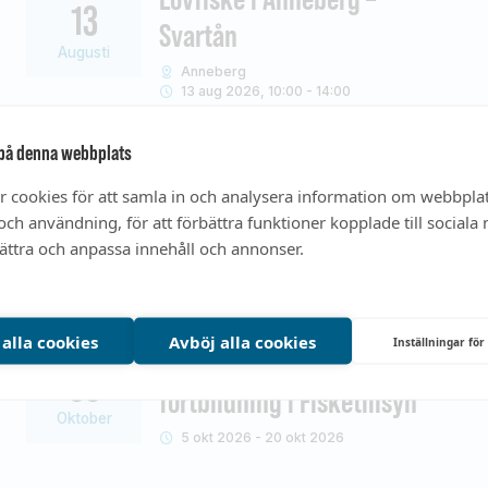
13
Svartån
Augusti
Anneberg
13 aug 2026, 10:00 - 14:00
på denna webbplats
Kräftfiskepremiär i Delsjön
04
r cookies för att samla in och analysera information om webbpla
Göteborg
ch användning, för att förbättra funktioner kopplade till sociala
September
4 sep 2026, 16:00 - 00:00
bättra och anpassa innehåll och annonser.
 alla cookies
Avböj alla cookies
Inställningar för
Digital on-demand-
05
fortbildning i Fisketillsyn
Oktober
5 okt 2026 - 20 okt 2026