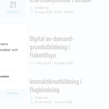
21
Göteborg
Augusti
21 aug 2026, 16:00 - 00:00
Digital on-demand-
07
tsens
grundutbildning i
 medier och
September
Fisketillsyn
7 sep 2026 - 23 sep 2026
 cookies
Instruktörsutbildning i
15
flugbindning
Oktober
Tidaholm
15 okt 2026 - 15 nov 2026