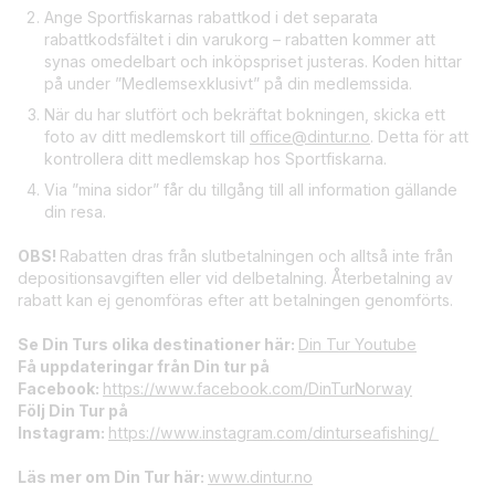
Ange Sportfiskarnas rabattkod i det separata
rabattkodsfältet i din varukorg – rabatten kommer att
synas omedelbart och inköpspriset justeras. Koden hittar
på under ”Medlemsexklusivt” på din medlemssida.
När du har slutfört och bekräftat bokningen, skicka ett
foto av ditt medlemskort till
office@dintur.no
. Detta för att
kontrollera ditt medlemskap hos Sportfiskarna.
Via ”mina sidor” får du tillgång till all information gällande
din resa.
OBS!
Rabatten dras från slutbetalningen och alltså inte från
depositionsavgiften eller vid delbetalning. Återbetalning av
rabatt kan ej genomföras efter att betalningen genomförts.
Se Din Turs olika destinationer här:
Din Tur Youtube
Få uppdateringar från Din tur på
Facebook:
https://www.facebook.com/DinTurNorway
Följ Din Tur på
Instagram:
https://www.instagram.com/dinturseafishing/
Läs mer om Din Tur här:
www.dintur.no