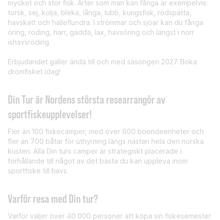
mycket och stor fisk. Arter som man kan fånga är exempelvis:
torsk, sej, kolja, bleka, långa, lubb, kungsfisk, rödspätta,
havskatt och hälleflundra. I strömmar och sjöar kan du fånga
öring, röding, harr, gädda, lax, havsöring och längst i norr
ishavsröding.
Erbjudandet gäller ända till och med säsongen 2027. Boka
drömfisket idag!
Din Tur är Nordens största researrangör av
sportfiskeupplevelser!
Fler än 100 fiskecamper, med över 600 boendeenheter och
fler än 700 båtar för uthyrning längs nästan hela den norska
kusten. Alla Din turs camper är strategiskt placerade i
förhållande till något av det bästa du kan uppleva inom
sportfiske till havs.
Varför resa med Din tur?
Varför väljer över 40 000 personer att köpa sin fiskesemester