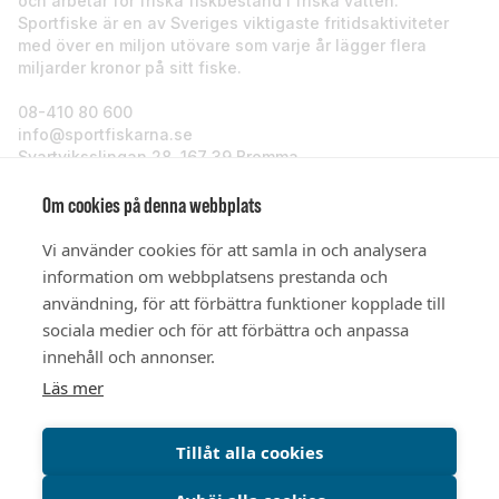
och arbetar för friska fiskbestånd i friska vatten.
Sportfiske är en av Sveriges viktigaste fritidsaktiviteter
med över en miljon utövare som varje år lägger flera
miljarder kronor på sitt fiske.
08-410 80 600
info@sportfiskarna.se
Svartviksslingan 28, 167 39 Bromma
Sportfiskarna
Om cookies på denna webbplats
Vi använder cookies för att samla in och analysera
Om oss
information om webbplatsens prestanda och
användning, för att förbättra funktioner kopplade till
sociala medier och för att förbättra och anpassa
Stöd oss
innehåll och annonser.
Läs mer
© Sportfiskarna 2026
Tillåt alla cookies