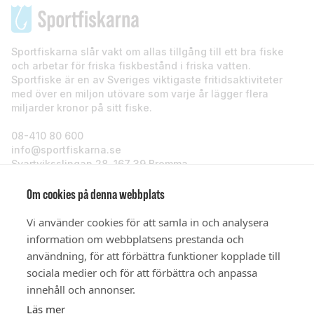
Sportfiskarna slår vakt om allas tillgång till ett bra fiske
och arbetar för friska fiskbestånd i friska vatten.
Sportfiske är en av Sveriges viktigaste fritidsaktiviteter
med över en miljon utövare som varje år lägger flera
miljarder kronor på sitt fiske.
08-410 80 600
info@sportfiskarna.se
Svartviksslingan 28, 167 39 Bromma
Sportfiskarna
Om cookies på denna webbplats
Vi använder cookies för att samla in och analysera
Om oss
information om webbplatsens prestanda och
användning, för att förbättra funktioner kopplade till
sociala medier och för att förbättra och anpassa
Stöd oss
innehåll och annonser.
Läs mer