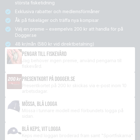
största fisketidning
Exklusiva rabatter och medlemsförmåner
Åk på fiskeläger och träffa nya kompisar
Välj en premie – exempelvis 200 kr att handla för på
Dogger.se
48 kr/mån (580 kr vid direktbetalning)
PENGAR TILL FISKEVÅRD
Jag behöver ingen premie, använd pengarna till
fiskevård.
PRESENTKORT PÅ DOGGER.SE
Presentkortet på 200 kr skickas via e-post inom 10
arbetsdagar.
MÖSSA, BLÅ LOGGA
Mössa i tunnare modell med förbundets logga på
sidan.
BLÅ KEPS, VIT LOGGA
Keps med loggan broderad fram samt "Sportfiskarna"