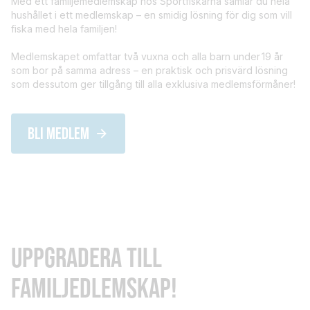
Med ett familjemedlemskap hos Sportfiskarna samlar du hela
hushållet i ett medlemskap – en smidig lösning för dig som vill
fiska med hela familjen!
Medlemskapet omfattar två vuxna och alla barn under 19 år
som bor på samma adress – en praktisk och prisvärd lösning
som dessutom ger tillgång till alla exklusiva medlemsförmåner!
BLI MEDLEM
UPPGRADERA TILL
FAMILJEDLEMSKAP!