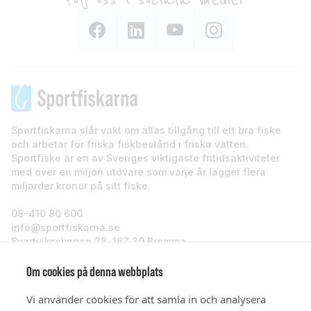
Följ oss i sociala medier
Sportfiskarna slår vakt om allas tillgång till ett bra fiske
och arbetar för friska fiskbestånd i friska vatten.
Sportfiske är en av Sveriges viktigaste fritidsaktiviteter
med över en miljon utövare som varje år lägger flera
miljarder kronor på sitt fiske.
08-410 80 600
info@sportfiskarna.se
Svartviksslingan 28, 167 39 Bromma
Sportfiskarna
Om cookies på denna webbplats
Vi använder cookies för att samla in och analysera