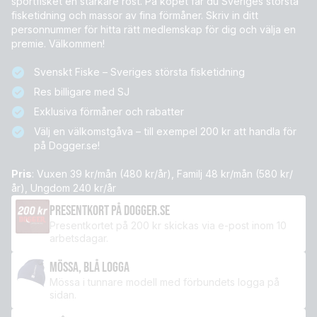
sportfisket en starkare röst. På köpet får du Sveriges största
fisketidning och massor av fina förmåner. Skriv in ditt
personnummer för hitta rätt medlemskap för dig och välja en
premie. Välkommen!
Svenskt Fiske – Sveriges största fisketidning
Res billigare med SJ
Exklusiva förmåner och rabatter
Välj en välkomstgåva – till exempel 200 kr att handla för
på Dogger.se!
Pris
: Vuxen 39 kr/mån (480 kr/år), Familj 48 kr/mån (580 kr/
år), Ungdom 240 kr/år
PRESENTKORT PÅ DOGGER.SE
Presentkortet på 200 kr skickas via e-post inom 10
arbetsdagar.
MÖSSA, BLÅ LOGGA
Mössa i tunnare modell med förbundets logga på
sidan.