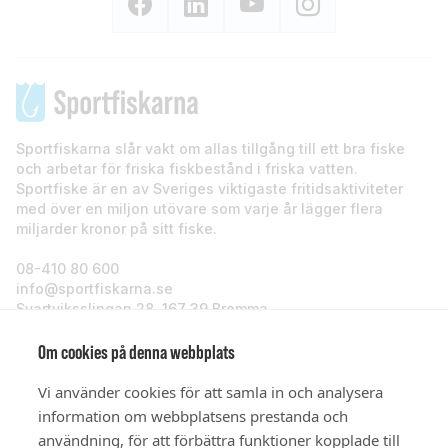
Sportfiskarna slår vakt om allas tillgång till ett bra fiske
och arbetar för friska fiskbestånd i friska vatten.
Sportfiske är en av Sveriges viktigaste fritidsaktiviteter
med över en miljon utövare som varje år lägger flera
miljarder kronor på sitt fiske.
08-410 80 600
info@sportfiskarna.se
Svartviksslingan 28, 167 39 Bromma
Sportfiskarna
Om cookies på denna webbplats
Vi använder cookies för att samla in och analysera
Om oss
information om webbplatsens prestanda och
användning, för att förbättra funktioner kopplade till