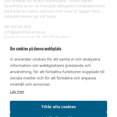
och arbetar för friska fiskbestånd i friska vatten.
Sportfiske är en av Sveriges viktigaste fritidsaktiviteter
med över en miljon utövare som varje år lägger flera
miljarder kronor på sitt fiske.
08-410 80 600
info@sportfiskarna.se
Svartviksslingan 28, 167 39 Bromma
Sportfiskarna
Om cookies på denna webbplats
Vi använder cookies för att samla in och analysera
Om oss
information om webbplatsens prestanda och
användning, för att förbättra funktioner kopplade till
sociala medier och för att förbättra och anpassa
Stöd oss
innehåll och annonser.
Läs mer
© Sportfiskarna 2026
Tillåt alla cookies