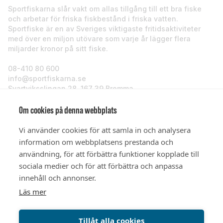
Sportfiskarna slår vakt om allas tillgång till ett bra fiske
och arbetar för friska fiskbestånd i friska vatten.
Sportfiske är en av Sveriges viktigaste fritidsaktiviteter
med över en miljon utövare som varje år lägger flera
miljarder kronor på sitt fiske.
08-410 80 600
info@sportfiskarna.se
Svartviksslingan 28, 167 39 Bromma
Sportfiskarna
Om cookies på denna webbplats
Vi använder cookies för att samla in och analysera
Om oss
information om webbplatsens prestanda och
användning, för att förbättra funktioner kopplade till
sociala medier och för att förbättra och anpassa
Stöd oss
innehåll och annonser.
Läs mer
© Sportfiskarna 2026
Tillåt alla cookies