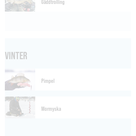
Gäddtrolling
VINTER
Pimpel
Mormyska