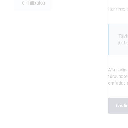
Tillbaka
Här finns 
Tävl
just 
Alla tävli
förbundet
omfattas a
Tävli