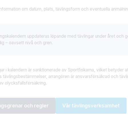
information om datum, plats, tävlingsform och eventuella anmälnin
ingskalendern uppdateras löpande med tävlingar under året och ger
dig – oavsett nivå och gren.
ngar i kalendern är sanktionerade av Sportfiskarna, vilket betyder at
s tävlingsbestämmelser, arrangören är ansvarsförsäkrad och tävl
v olycksfallsförsäkring.
ngsgrenar och regler
Vår tävlingsverksamhet