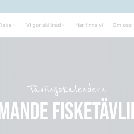
Fiske
Vi gör skillnad
Här finns vi
Om oss
Tävlingskalendern
MANDE FISKETÄVLI