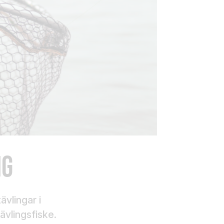
NG
ävlingar i
tävlingsfiske.