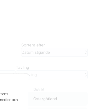
tsens
 medier och