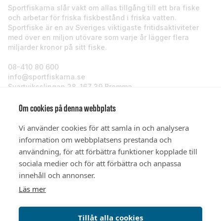
Sportfiskarna slår vakt om allas tillgång till ett bra fiske
och arbetar för friska fiskbestånd i friska vatten.
Sportfiske är en av Sveriges viktigaste fritidsaktiviteter
med över en miljon utövare som varje år lägger flera
miljarder kronor på sitt fiske.
08-410 80 600
info@sportfiskarna.se
Svartviksslingan 28, 167 39 Bromma
Sportfiskarna
Om cookies på denna webbplats
Vi använder cookies för att samla in och analysera
Om oss
information om webbplatsens prestanda och
användning, för att förbättra funktioner kopplade till
sociala medier och för att förbättra och anpassa
Stöd oss
innehåll och annonser.
Läs mer
© Sportfiskarna 2026
Tillåt alla cookies