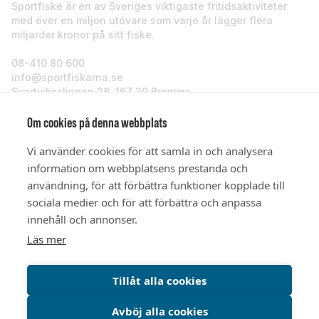
Sportfiske är en av Sveriges viktigaste fritidsaktiviteter
med över en miljon utövare som varje år lägger flera
miljarder kronor på sitt fiske.
08-410 80 600
info@sportfiskarna.se
Svartviksslingan 28, 167 39 Bromma
Sportfiskarna
Om cookies på denna webbplats
Vi använder cookies för att samla in och analysera
Om oss
information om webbplatsens prestanda och
användning, för att förbättra funktioner kopplade till
sociala medier och för att förbättra och anpassa
Stöd oss
innehåll och annonser.
Läs mer
© Sportfiskarna 2026
Tillåt alla cookies
Avböj alla cookies