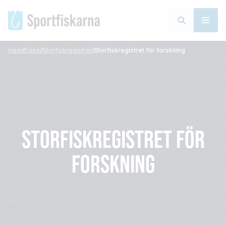
Hem
/
Fiske
/
Storfiskregistret
/
Storfiskregistret för forskning
STORFISKREG
ISTRET FÖR
FORSKNING