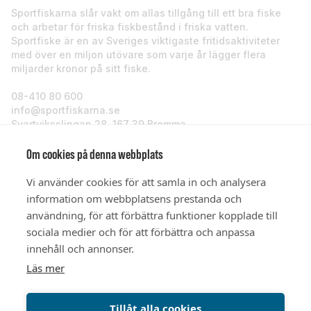
Sportfiskarna slår vakt om allas tillgång till ett bra fiske
och arbetar för friska fiskbestånd i friska vatten.
Sportfiske är en av Sveriges viktigaste fritidsaktiviteter
med över en miljon utövare som varje år lägger flera
miljarder kronor på sitt fiske.
08-410 80 600
info@sportfiskarna.se
Svartviksslingan 28, 167 39 Bromma
Sportfiskarna
Om cookies på denna webbplats
Vi använder cookies för att samla in och analysera
Om oss
information om webbplatsens prestanda och
användning, för att förbättra funktioner kopplade till
sociala medier och för att förbättra och anpassa
Stöd oss
innehåll och annonser.
Läs mer
© Sportfiskarna 2026
Tillåt alla cookies