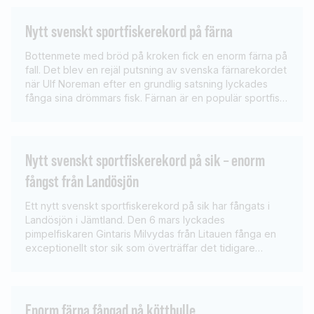
skulle få se fler jättesarvar. Leif Krause, som fångade
både […]
Nytt svenskt sportfiskerekord på färna
Bottenmete med bröd på kroken fick en enorm färna på
fall. Det blev en rejäl putsning av svenska färnarekordet
när Ulf Noreman efter en grundlig satsning lyckades
fånga sina drömmars fisk. Färnan är en populär sportfisk,
speciellt i metekretsar, där den har hög status. Det är
ofta dedikerade och skickliga sportfiskare som fångar
de största […]
Nytt svenskt sportfiskerekord på sik – enorm
fångst från Landösjön
Ett nytt svenskt sportfiskerekord på sik har fångats i
Landösjön i Jämtland. Den 6 mars lyckades
pimpelfiskaren Gintaris Milvydas från Litauen fånga en
exceptionellt stor sik som överträffar det tidigare
rekordet med mer än ett halvt kilo. Fångsten gjordes
under pimpelfiske när den enorma siken högg på en
maggotagnad pirk. Efter en spännande drillning kunde
[…]
Enorm färna fångad på köttbulle