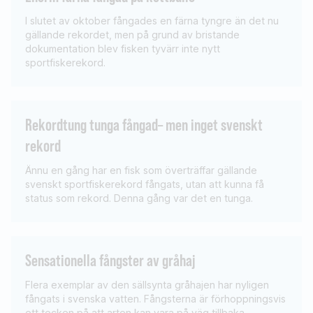
I slutet av oktober fångades en färna tyngre än det nu
gällande rekordet, men på grund av bristande
dokumentation blev fisken tyvärr inte nytt
sportfiskerekord.
Rekordtung tunga fångad– men inget svenskt
rekord
Ännu en gång har en fisk som överträffar gällande
svenskt sportfiskerekord fångats, utan att kunna få
status som rekord. Denna gång var det en tunga.
Sensationella fångster av gråhaj
Flera exemplar av den sällsynta gråhajen har nyligen
fångats i svenska vatten. Fångsterna är förhoppningsvis
ett tecken på att arten kan vara på väg tillbaka.