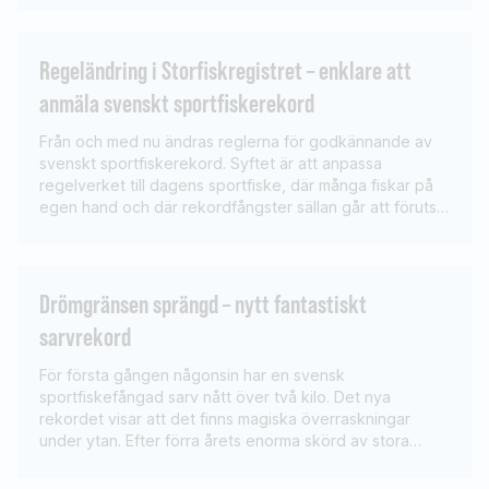
Johan Wajkert är välkänd i storfiskkretsar och har bland
annat fångat […]
Regeländring i Storfiskregistret – enklare att
anmäla svenskt sportfiskerekord
Från och med nu ändras reglerna för godkännande av
svenskt sportfiskerekord. Syftet är att anpassa
regelverket till dagens sportfiske, där många fiskar på
egen hand och där rekordfångster sällan går att förutse.
Tidigare har det krävts att fångsten bevittnats av ett
vittne eller att det funnits en filmsekvens från
fångstögonblicket för att ett rekord skulle […]
Drömgränsen sprängd – nytt fantastiskt
sarvrekord
För första gången någonsin har en svensk
sportfiskefångad sarv nått över två kilo. Det nya
rekordet visar att det finns magiska överraskningar
under ytan. Efter förra årets enorma skörd av stora
sarvar så det tidigare sportfiskerekordet fullständigt
krossades fanns det naturligtvis föraningar om att vi