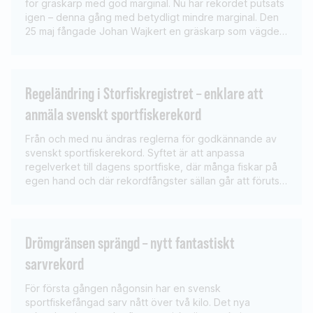
för gräskarp med god marginal. Nu har rekordet putsats
igen – denna gång med betydligt mindre marginal. Den
25 maj fångade Johan Wajkert en gräskarp som vägde
21,38 kilo, endast 20 gram över det tidigare rekordet.
Johan Wajkert är välkänd i storfiskkretsar och har bland
annat fångat […]
Regeländring i Storfiskregistret – enklare att
anmäla svenskt sportfiskerekord
Från och med nu ändras reglerna för godkännande av
svenskt sportfiskerekord. Syftet är att anpassa
regelverket till dagens sportfiske, där många fiskar på
egen hand och där rekordfångster sällan går att förutse.
Tidigare har det krävts att fångsten bevittnats av ett
vittne eller att det funnits en filmsekvens från
fångstögonblicket för att ett rekord skulle […]
Drömgränsen sprängd – nytt fantastiskt
sarvrekord
För första gången någonsin har en svensk
sportfiskefångad sarv nått över två kilo. Det nya