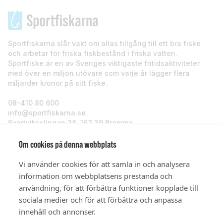
Sportfiskarna slår vakt om allas tillgång till ett bra fiske
och arbetar för friska fiskbestånd i friska vatten.
Sportfiske är en av Sveriges viktigaste fritidsaktiviteter
med över en miljon utövare som varje år lägger flera
miljarder kronor på sitt fiske.
08-410 80 600
info@sportfiskarna.se
Svartviksslingan 28, 167 39 Bromma
Sportfiskarna
Om cookies på denna webbplats
Vi använder cookies för att samla in och analysera
Om oss
information om webbplatsens prestanda och
användning, för att förbättra funktioner kopplade till
sociala medier och för att förbättra och anpassa
Stöd oss
innehåll och annonser.