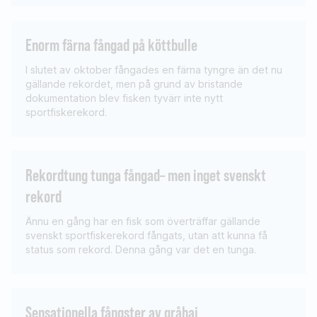
under pimpelfiske när den enorma siken högg på en
maggotagnad pirk. Efter en spännande drillning kunde
[…]
Enorm färna fångad på köttbulle
I slutet av oktober fångades en färna tyngre än det nu
gällande rekordet, men på grund av bristande
dokumentation blev fisken tyvärr inte nytt
sportfiskerekord.
Rekordtung tunga fångad– men inget svenskt
rekord
Ännu en gång har en fisk som överträffar gällande
svenskt sportfiskerekord fångats, utan att kunna få
status som rekord. Denna gång var det en tunga.
Sensationella fångster av gråhaj