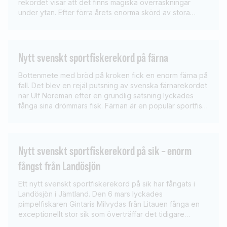
rekordet visar att det finns magiska överraskningar
under ytan. Efter förra årets enorma skörd av stora
sarvar så det tidigare sportfiskerekordet fullständigt
krossades fanns det naturligtvis föraningar om att vi
skulle få se fler jättesarvar. Leif Krause, som fångade
både […]
Nytt svenskt sportfiskerekord på färna
Bottenmete med bröd på kroken fick en enorm färna på
fall. Det blev en rejäl putsning av svenska färnarekordet
när Ulf Noreman efter en grundlig satsning lyckades
fånga sina drömmars fisk. Färnan är en populär sportfisk,
speciellt i metekretsar, där den har hög status. Det är
ofta dedikerade och skickliga sportfiskare som fångar
de största […]
Nytt svenskt sportfiskerekord på sik – enorm
fångst från Landösjön
Ett nytt svenskt sportfiskerekord på sik har fångats i
Landösjön i Jämtland. Den 6 mars lyckades
pimpelfiskaren Gintaris Milvydas från Litauen fånga en
exceptionellt stor sik som överträffar det tidigare
rekordet med mer än ett halvt kilo. Fångsten gjordes