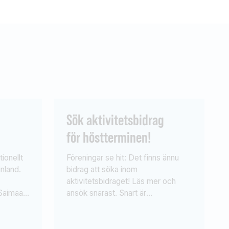
Sök aktivitetsbidrag
för höstterminen!
ionellt
Föreningar se hit: Det finns ännu
inland.
bidrag att söka inom
aktivitetsbidraget! Läs mer och
Saimaa
ansök snarast. Snart är
 i
höstterminen här och Sportfiskarna
n
har fortfarande kvar bidrag som kan
on
sökas inom aktivitetsbidraget. Man