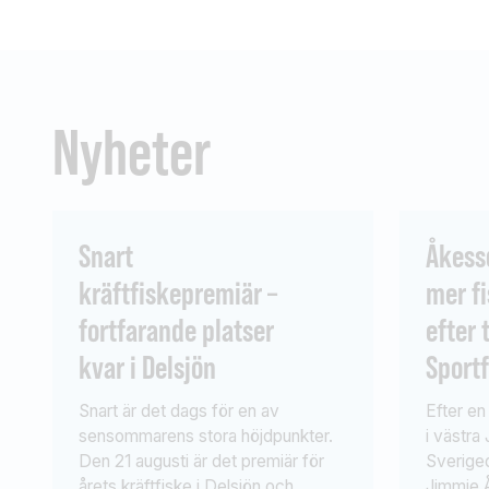
Nyheter
Snart
Åkess
kräftfiskepremiär –
mer fi
fortfarande platser
efter 
kvar i Delsjön
Sport
Snart är det dags för en av
Efter en 
sensommarens stora höjdpunkter.
i västra
Den 21 augusti är det premiär för
Sverige
årets kräftfiske i Delsjön och
Jimmie 