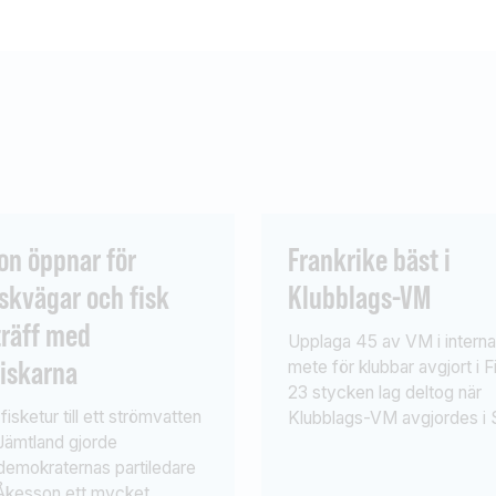
on öppnar för
Frankrike bäst i
skvägar och fisk
Klubblags-VM
träff med
Upplaga 45 av VM i internat
fiskarna
mete för klubbar avgjort i F
23 stycken lag deltog när
fisketur till ett strömvatten
Klubblags-VM avgjordes i 
 Jämtland gjorde
Kanal utanför Lanppeeranta
demokraternas partiledare
Finland. Frankrike bäst! Frå
Åkesson ett mycket
Sverige deltog Constellati