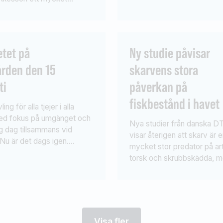
 utspel om
Stockholm och Splash Sen
assningen av vattenkraften.
Constellation kom på 16:e p
r lärt mig massor idag. Det
Splash på 19:e. Vann gjor
da skäl att se över
Carp Match Haut de France
etet på
Ny studie påvisar
terna att göra ytterligare
silvermedaljörer blev […]
ården den 15
skarvens stora
ar för att bygga fiskvägar
saknas och inte får orimliga
ti
påverkan på
enser för
fiskbestånd i havet
duktionen. […]
ing för alla tjejer i alla
med fokus på umgänget och
Nya studier från danska 
ig dag tillsammans vid
visar återigen att skarv är 
 Nu är det dags igen.
mycket stor predator på ar
t arrangeras den 15 augusti
torsk och skrubbskädda, 
rgårdsbrunnskanalen med
dödlighet upp till 88 % på v
för både seniorer, juniorer
storlekar torsk och upp till
n. Anmälan senast den 3
vissa storlekar skrubbskäd
 Kika här!Komplett metrev
e, sänke, och krok, samt
Visa fler
ålls av […]