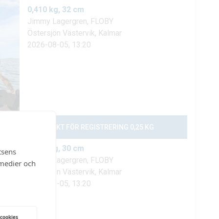
tsens
 medier och
 cookies