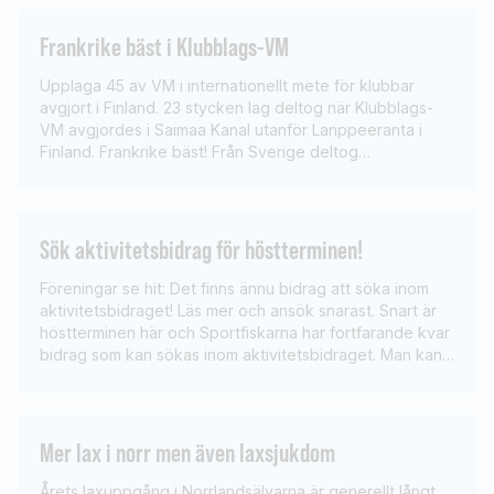
bygga fiskvägar där det saknas och inte får orimliga
konsekvenser för kraftproduktionen. […]
Frankrike bäst i Klubblags-VM
Upplaga 45 av VM i internationellt mete för klubbar
avgjort i Finland. 23 stycken lag deltog när Klubblags-
VM avgjordes i Saimaa Kanal utanför Lanppeeranta i
Finland. Frankrike bäst! Från Sverige deltog
Constellation Stockholm och Splash Sensas.
Constellation kom på 16:e plats och Splash på 19:e. Vann
gjorde Team Carp Match Haut de France,
silvermedaljörer blev […]
Sök aktivitetsbidrag för höstterminen!
Föreningar se hit: Det finns ännu bidrag att söka inom
aktivitetsbidraget! Läs mer och ansök snarast. Snart är
höstterminen här och Sportfiskarna har fortfarande kvar
bidrag som kan sökas inom aktivitetsbidraget. Man kan
även söka bidrag för höstlovsaktiviteter. Aktiviteten ska
rikta sig mot en eller flera av dessa katergorier:
ungdom, integration, funktionsnedsatta eller kvinnors
fiske. […]
Mer lax i norr men även laxsjukdom
Årets laxuppgång i Norrlandsälvarna är generellt långt