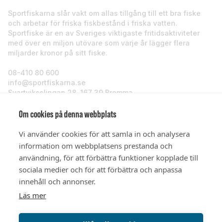
Sportfiskarna slår vakt om allas tillgång till ett bra fiske
och arbetar för friska fiskbestånd i friska vatten.
Sportfiske är en av Sveriges viktigaste fritidsaktiviteter
med över en miljon utövare som varje år lägger flera
miljarder kronor på sitt fiske.
08-410 80 600
info@sportfiskarna.se
Svartviksslingan 28, 167 39 Bromma
Sportfiskarna
Om cookies på denna webbplats
Vi använder cookies för att samla in och analysera
Om oss
information om webbplatsens prestanda och
användning, för att förbättra funktioner kopplade till
sociala medier och för att förbättra och anpassa
Stöd oss
innehåll och annonser.
Läs mer
© Sportfiskarna 2026