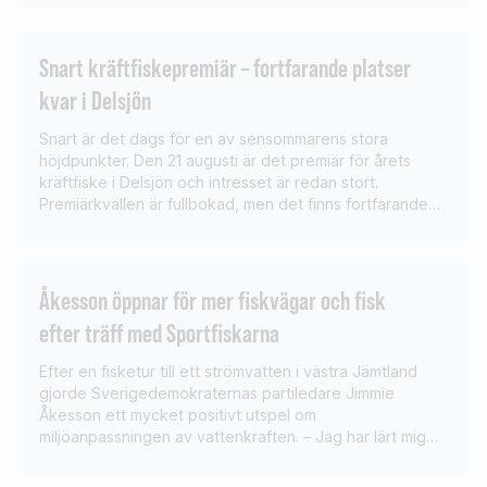
Göthberg och Virpi Lahdenperä. Totalt 9 länder fanns
representerade i mästerskapet, förutom Sverige deltog
USA, Sydafrika, […]
Snart kräftfiskepremiär – fortfarande platser
kvar i Delsjön
Snart är det dags för en av sensommarens stora
höjdpunkter. Den 21 augusti är det premiär för årets
kräftfiske i Delsjön och intresset är redan stort.
Premiärkvällen är fullbokad, men det finns fortfarande
platser kvar vid de två återstående tillfällena i Delsjön.
När augustimörkret sänker sig över sjöarna finns det få
upplevelser som slår ett […]
Åkesson öppnar för mer fiskvägar och fisk
efter träff med Sportfiskarna
Efter en fisketur till ett strömvatten i västra Jämtland
gjorde Sverigedemokraternas partiledare Jimmie
Åkesson ett mycket positivt utspel om
miljöanpassningen av vattenkraften. – Jag har lärt mig
massor idag. Det finns goda skäl att se över
möjligheterna att göra ytterligare satsningar för att