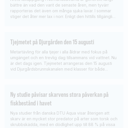
bättre än vad den varit de senaste åren, men tyvärr
rapporteras det även om många sjuka laxar. I sommar
stiger det åter mer lax i norr. Enligt den hittills tillgängliga
statistiken från fiskräknarna ser årets laxuppgång i
Kalixälven och Torneälven ut att kunna bli den fjärde
bästa under […]
Tjejmetet på Djurgården den 15 augusti
Metartävling för alla tjejer i alla åldrar med fokus på
umgänget och en trevlig dag tillsammans vid vattnet. Nu
är det dags igen. Tjejmetet arrangeras den 15 augusti
vid Djurgårdsbrunnskanalen med klasser för både
seniorer, juniorer och barn. Anmälan senast den 3
augusti. Kika här!Komplett metrev med flöte, sänke, och
krok, samt bete erhålls av […]
Ny studie påvisar skarvens stora påverkan på
fiskbestånd i havet
Nya studier från danska DTU Aqua visar återigen att
skarv är en mycket stor predator på arter som torsk och
skrubbskädda, med en dödlighet upp till 88 % på vissa