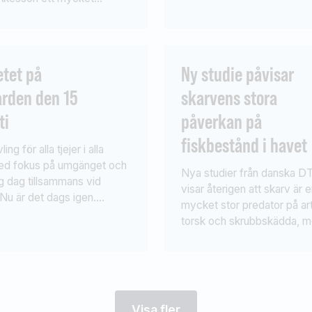
 utspel om
Stockholm och Splash Sen
assningen av vattenkraften.
Constellation kom på 16:e p
r lärt mig massor idag. Det
Splash på 19:e. Vann gjor
da skäl att se över
Carp Match Haut de France
etet på
Ny studie påvisar
terna att göra ytterligare
silvermedaljörer blev […]
ården den 15
skarvens stora
ar för att bygga fiskvägar
saknas och inte får orimliga
ti
påverkan på
enser för
fiskbestånd i havet
duktionen. […]
ing för alla tjejer i alla
med fokus på umgänget och
Nya studier från danska 
ig dag tillsammans vid
visar återigen att skarv är 
 Nu är det dags igen.
mycket stor predator på ar
t arrangeras den 15 augusti
torsk och skrubbskädda, 
rgårdsbrunnskanalen med
dödlighet upp till 88 % på v
för både seniorer, juniorer
storlekar torsk och upp till
n. Anmälan senast den 3
vissa storlekar skrubbskäd
 Kika här!Komplett metrev
e, sänke, och krok, samt
Visa fler
ålls av […]