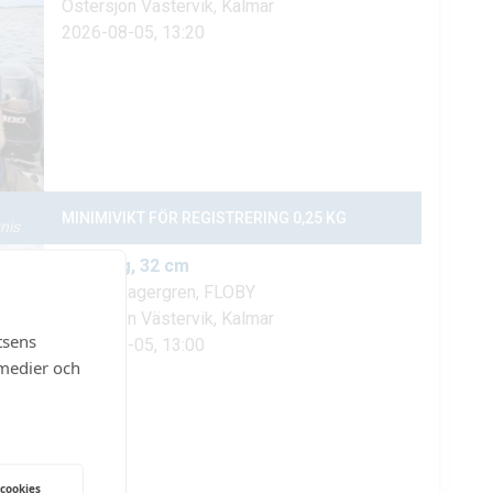
tsens
 medier och
 cookies