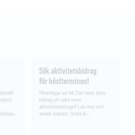
Sök aktivitetsbidrag
för höstterminen!
ionellt
Föreningar se hit: Det finns ännu
inland.
bidrag att söka inom
aktivitetsbidraget! Läs mer och
Saimaa
ansök snarast. Snart är
 i
höstterminen här och Sportfiskarna
n
har fortfarande kvar bidrag som kan
on
sökas inom aktivitetsbidraget. Man