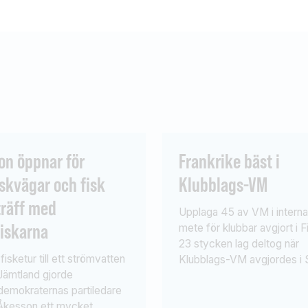
on öppnar för
Frankrike bäst i
skvägar och fisk
Klubblags-VM
träff med
Upplaga 45 av VM i internat
fiskarna
mete för klubbar avgjort i F
23 stycken lag deltog när
fisketur till ett strömvatten
Klubblags-VM avgjordes i 
 Jämtland gjorde
Kanal utanför Lanppeeranta
demokraternas partiledare
Finland. Frankrike bäst! Frå
Åkesson ett mycket
Sverige deltog Constellati