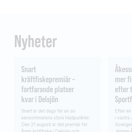
Nyheter
Snart
Åkess
kräftfiskepremiär –
mer fi
fortfarande platser
efter 
kvar i Delsjön
Sport
Snart är det dags för en av
Efter en 
sensommarens stora höjdpunkter.
i västra
Den 21 augusti är det premiär för
Sverige
årets kräftfiske i Delsjön och
Jimmie 