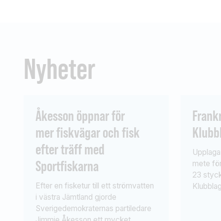
Nyheter
Åkesson öppnar för
Frankr
mer fiskvägar och fisk
Klubb
efter träff med
Upplaga 
Sportfiskarna
mete för
23 styck
Efter en fisketur till ett strömvatten
Klubbla
i västra Jämtland gjorde
Kanal ut
Sverigedemokraternas partiledare
Finland.
Jimmie Åkesson ett mycket
Sverige 