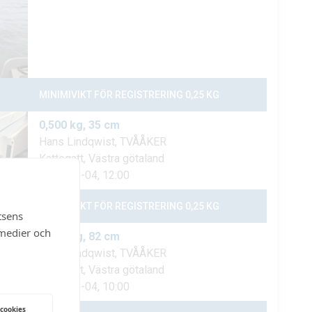
tsens
 medier och
 cookies