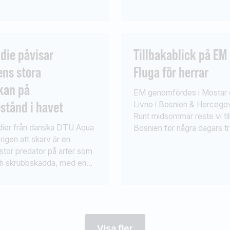
lm och Splash Sensas.
kan även söka bidrag för
ation kom på 16:e plats och
höstlovsaktiviteter. Aktivit
på 19:e. Vann gjorde Team
rikta sig mot en eller flera
tch Haut de France,
katergorier: ungdom, integr
die påvisar
Tillbakablick på EM
daljörer blev […]
funktionsnedsatta eller kvi
ens stora
Fluga för herrar
fiske. […]
kan på
EM genomfördes i Mostar
stånd i havet
Livno i Bosnien & Hercegov
Runt midsommar reste vi til
dier från danska DTU Aqua
Bosnien för några dagars t
erigen att skarv är en
inför starten den 22 juni. V
tor predator på arter som
av kristallklara vatten och 
ch skrubbskädda, med en
värme i strålande sol. Vi tr
t upp till 88 % på vissa
sjön Mostar lake samt åarn
r torsk och upp till 84 % för
och Buna, vilka också var
orlekar skrubbskädda.
tävlingsvatten. Dock gen
träningsfisket […]
Visa fler