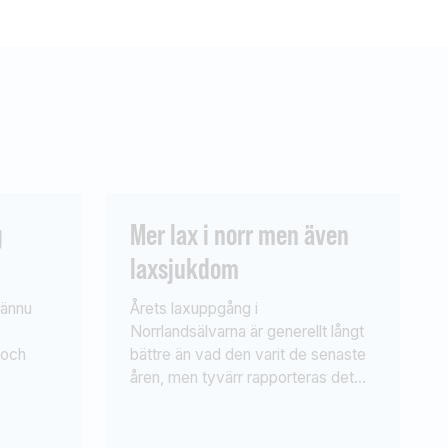
g
Mer lax i norr men även
laxsjukdom
 ännu
Årets laxuppgång i
Norrlandsälvarna är generellt långt
 och
bättre än vad den varit de senaste
åren, men tyvärr rapporteras det
fiskarna
även om många sjuka laxar. I
g som kan
sommar stiger det åter mer lax i
get. Man
norr. Enligt den hittills tillgängliga