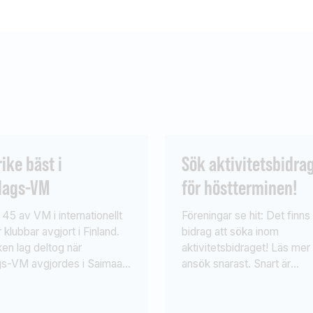
ike bäst i
Sök aktivitetsbidra
lags-VM
för höstterminen!
45 av VM i internationellt
Föreningar se hit: Det finns
 klubbar avgjort i Finland.
bidrag att söka inom
en lag deltog när
aktivitetsbidraget! Läs mer
gs-VM avgjordes i Saimaa
ansök snarast. Snart är
anför Lanppeeranta i
höstterminen här och Sport
 Frankrike bäst! Från
har fortfarande kvar bidra
deltog Constellation
sökas inom aktivitetsbidra