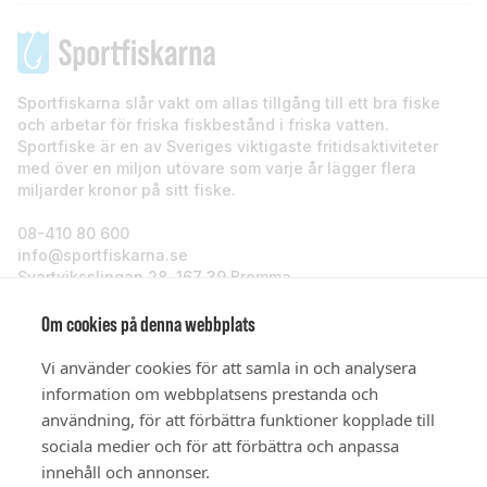
Sportfiskarna slår vakt om allas tillgång till ett bra fiske
och arbetar för friska fiskbestånd i friska vatten.
Sportfiske är en av Sveriges viktigaste fritidsaktiviteter
med över en miljon utövare som varje år lägger flera
miljarder kronor på sitt fiske.
08-410 80 600
info@sportfiskarna.se
Svartviksslingan 28, 167 39 Bromma
Sportfiskarna
Om cookies på denna webbplats
Vi använder cookies för att samla in och analysera
Om oss
information om webbplatsens prestanda och
användning, för att förbättra funktioner kopplade till
sociala medier och för att förbättra och anpassa
Stöd oss
innehåll och annonser.