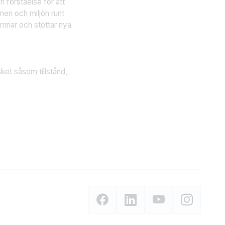
 förståelse för att
tnen och miljön runt
omnar och stöttar nya
et såsom tillstånd,