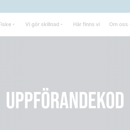
Fiske
Vi gör skillnad
Här finns vi
Om oss
UPPFÖRANDEKOD