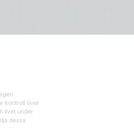
 egen
r kontroll över
h livet under
ölja dessa