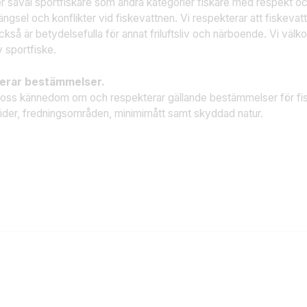
 såväl sportfiskare som andra kategorier fiskare med respekt och
ängsel och konflikter vid fiskevattnen. Vi respekterar att fiskevat
kså är betydelsefulla för annat friluftsliv och närboende. Vi välk
 sportfiske.
erar bestämmelser.
r oss kännedom om och respekterar gällande bestämmelser för fisk
tider, fredningsområden, minimimått samt skyddad natur.