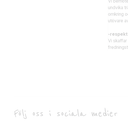
Vi bemöter
undvika tr
omkring oc
utövare av
-respekt
Vi skaffa
frednings
Följ oss i sociala medier