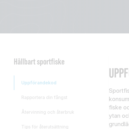
Hållbart sportfiske
UPPF
Uppförandekod
Sportfi
Rapportera din fångst
konsumt
fiske oc
Återvinning och återbruk
ytan oc
grundlä
Tips för återutsättning