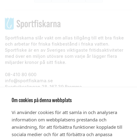
Sportfiskarna slår vakt om allas tillgång till ett bra fiske
och arbetar för friska fiskbestånd i friska vatten.
Sportfiske är en av Sveriges viktigaste fritidsaktiviteter
med över en miljon utövare som varje år lägger flera
miljarder kronor på sitt fiske.
08-410 80 600
info@sportfiskarna.se
Svartviksslingan 28, 167 39 Bromma
Sportfiskarna
Om cookies på denna webbplats
Vi använder cookies för att samla in och analysera
Om oss
information om webbplatsens prestanda och
användning, för att förbättra funktioner kopplade till
sociala medier och för att förbättra och anpassa
Stöd oss