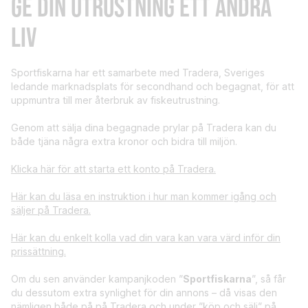
GE DIN UTRUSTNING ETT ANDRA
LIV
Sportfiskarna har ett samarbete med Tradera, Sveriges
ledande marknadsplats för secondhand och begagnat, för att
uppmuntra till mer återbruk av fiskeutrustning.
Genom att sälja dina begagnade prylar på Tradera kan du
både tjäna några extra kronor och bidra till miljön.
Klicka här för att starta ett konto på Tradera.
Här kan du läsa en instruktion i hur man kommer igång och
säljer på Tradera.
Här kan du enkelt kolla vad din vara kan vara värd inför din
prissättning.
Om du sen använder kampanjkoden ”
Sportfiskarna
”, så får
du dessutom extra synlighet för din annons – då visas den
nämligen både på på Tradera och under ”köp och sälj” på