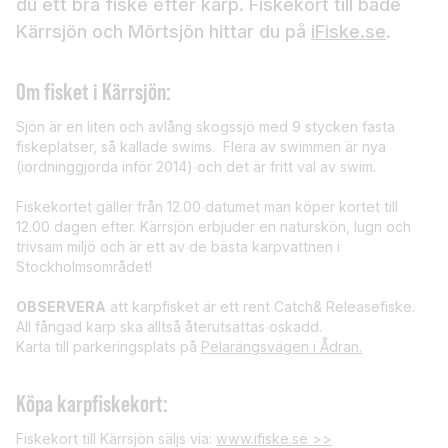
du ett bra fiske efter karp. Fiskekort till både
Kärrsjön och Mörtsjön hittar du på
iFiske.se
.
Om fisket i Kärrsjön:
Sjön är en liten och avlång skogssjö med 9 stycken fasta
fiskeplatser, så kallade swims. Flera av swimmen är nya
(iordninggjorda inför 2014) och det är fritt val av swim.
Fiskekortet gäller från 12.00 datumet man köper kortet till
12.00 dagen efter. Kärrsjön erbjuder en naturskön, lugn och
trivsam miljö och är ett av de bästa karpvattnen i
Stockholmsområdet!
OBSERVERA
att karpfisket är ett rent Catch& Releasefiske.
All fångad karp ska alltså återutsättas oskadd.
Karta till parkeringsplats på
Pelarängsvägen i Ådran.
Köpa karpfiskekort:
Fiskekort till Kärrsjön säljs via:
www.ifiske.se >>