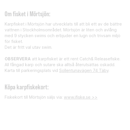
Om fisket i Mörtsjön:
Karpfisket i Mörtsjön har utvecklats till att bli ett av de bättre
vattnen i Stockholmsområdet. Mörtsjön är liten och avlång
med 9 stycken swims och erbjuder en lugn och trivsam miljö
för fisket.
Det är fritt val utav swim.
OBSERVERA
att karpfisket är ett rent Catch& Releasefiske.
All fångad karp och sutare ska alltså återutsättas oskadd.
Karta till parkeringsplats vid
Sollentunavägen 74 Täby
.
Köpa karpfiskekort:
Fiskekort till Mörtsjön säljs via:
www.ifiske.se >>