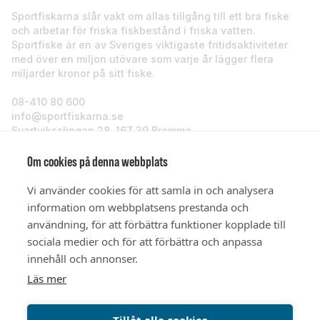
Sportfiskarna slår vakt om allas tillgång till ett bra fiske
och arbetar för friska fiskbestånd i friska vatten.
Sportfiske är en av Sveriges viktigaste fritidsaktiviteter
med över en miljon utövare som varje år lägger flera
miljarder kronor på sitt fiske.
08-410 80 600
info@sportfiskarna.se
Svartviksslingan 28, 167 39 Bromma
Sportfiskarna
Om cookies på denna webbplats
Vi använder cookies för att samla in och analysera
Om oss
information om webbplatsens prestanda och
användning, för att förbättra funktioner kopplade till
sociala medier och för att förbättra och anpassa
Stöd oss
innehåll och annonser.
Läs mer
© Sportfiskarna 2026
Tillåt alla cookies