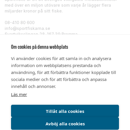
med över en miljon utövare som varje år lägger flera
miljarder kronor på sitt fiske.
08-410 80 600
info@sportfiskarna.se
Svartviksslingan 28, 167 39 Bromma
Sportfiskarna
Om cookies på denna webbplats
Vi använder cookies för att samla in och analysera
Om oss
information om webbplatsens prestanda och
användning, för att förbättra funktioner kopplade till
sociala medier och för att förbättra och anpassa
Stöd oss
innehåll och annonser.
Läs mer
© Sportfiskarna 2026
Tillåt alla cookies
Avböj alla cookies
Integritetspolicy
Cookiepolicy
Cookieinställningar