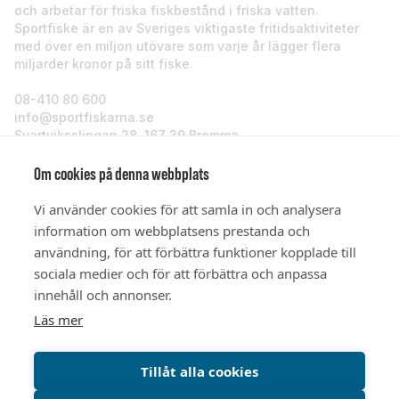
och arbetar för friska fiskbestånd i friska vatten.
Sportfiske är en av Sveriges viktigaste fritidsaktiviteter
med över en miljon utövare som varje år lägger flera
miljarder kronor på sitt fiske.
08-410 80 600
info@sportfiskarna.se
Svartviksslingan 28, 167 39 Bromma
Sportfiskarna
Om cookies på denna webbplats
Vi använder cookies för att samla in och analysera
Om oss
information om webbplatsens prestanda och
användning, för att förbättra funktioner kopplade till
sociala medier och för att förbättra och anpassa
Stöd oss
innehåll och annonser.
Läs mer
© Sportfiskarna 2026
Tillåt alla cookies