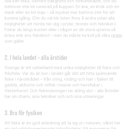
Alla kan fiska, oavsett bakgrund och förkunskaper, och du
behöver inte bli ruinerad på kuppen. En lina, en krok och en
mask eller en bit majs – så mycket mer behövs inte för att
komma igång. (Om du väl blir biten finns å andra sidan alla
möjligheter att nörda ner dig i prylar, teorier och tekniker.)
Fiskar du längs kusten eller i någon av de stora sjöarna så
krävs inte ens fiskekort – men du måste ha koll på vilka
regler
som gäller.
2. I hela landet – alla årstider
Sverige är ett vattenland med unika möjligheter till fiske och
friluftsliv. Var du än bor i landet går det att hitta spännande
fiske i närområdet – från öring, röding och harr i fjällen till
gädda, abborre och vitfisk i insjöar och havsfiskar i
Västerhavet. Och fiskesäsongen tar aldrig slut – alla årstider
har sin charm, sina tekniker och och sina utmaningar.
3. Bra för fysiken
Att fiska är en god anledning att ta sig ut i naturen, vilket har
en rad
väldokumenterade
hälsofördelar. Att exponeras för