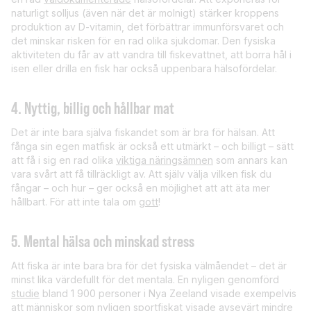
naturligt solljus (även när det är molnigt) stärker kroppens
produktion av D-vitamin, det förbättrar immunförsvaret och
det minskar risken för en rad olika sjukdomar. Den fysiska
aktiviteten du får av att vandra till fiskevattnet, att borra hål i
isen eller drilla en fisk har också uppenbara hälsofördelar.
4. Nyttig, billig och hållbar mat
Det är inte bara själva fiskandet som är bra för hälsan. Att
fånga sin egen matfisk är också ett utmärkt – och billigt – sätt
att få i sig en rad olika
viktiga näringsämnen
som annars kan
vara svårt att få tillräckligt av. Att själv välja vilken fisk du
fångar – och hur – ger också en möjlighet att att äta mer
hållbart. För att inte tala om
gott
!
5. Mental hälsa och minskad stress
Att fiska är inte bara bra för det fysiska välmåendet – det är
minst lika värdefullt för det mentala. En nyligen genomförd
studie
bland 1 900 personer i Nya Zeeland visade exempelvis
att människor som nyligen sportfiskat visade avsevärt mindre