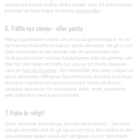
symtom på mental ohälsa. Andra studier visar att även kortare
perioder av fiske bidrar till sänkta
stressnivåer
.
6. Träffa nya vänner – eller gamla
Många sportfiskare vittnar om att social gemenskap är en av
de främsta drivkrafterna bakom deras utövande. Att gå ut och
fiska tillsammans är ett utmärkt sätt att upprätthålla eller
fördjupa kontakten med en familjekamrat eller en gammal vän.
Eller för den delen att träffa nya vänner. Ett första steg kan
vara att
hitta en förening
i ditt närområde och delta i någon av
deras aktiviteter. Många av Sportfiskarnas anslutna föreningar
anordnar regelbundet öppna prova på-fisken såväl som
särskilda aktiviteter för exempelvis äldre, tjejer, nyanlända
eller människor med funktionshinder.
7. Fiske är roligt!
Hälsa, ekonomi, beredskap, kontakt med naturen… Det finns
många rationella skäl att ge sig ut och fiska. Men ibland är det
allra enklaste skälet också det viktigaste: Det är helt enkelt