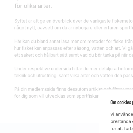
för olika arter.
Syftet är att ge en överblick över de vanligaste fiskemeto
något nytt, oavsett om du är nybörjare eller erfaren sportf
Här kan du bland annat läsa mer om metoder för fiske från 
hur fisket kan anpassas efter säsong, vatten och art. Vi g
ett säkert och hållbart sätt samt vad du bör tänka på när de
Under respektive undersida hittar du mer detaljerad infor
teknik och utrustning, samt vilka arter och vatten den pass
På din medlemssida finns dessutom artiklar och filmer med
för dig som vill utvecklas som sportfiskare.
Logga in på d
Om cookies 
Vi använde
prestanda o
för att för