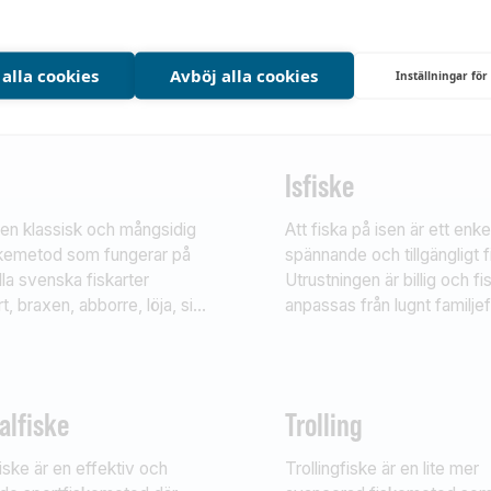
 alla cookies
Avböj alla cookies
Inställningar för
Isfiske
en klassisk och mångsidig
Att fiska på isen är ett enkel
skemetod som fungerar på
spännande och tillgängligt f
lla svenska fiskarter
Utrustningen är billig och fi
, braxen, abborre, löja, sik
anpassas från lugnt familjefis
ng. Det är en metod som
mer avancerade metoder f
åde nybörjare och erfarna,
som vill fånga större rovfis
 ofta ger många napp –
vintern kan du fånga arter
som familjefiske.
abborre, röding, öring, gäd
alfiske
Trolling
harr, sik och regnbåge.
fiske är en effektiv och
Trollingfiske är en lite mer