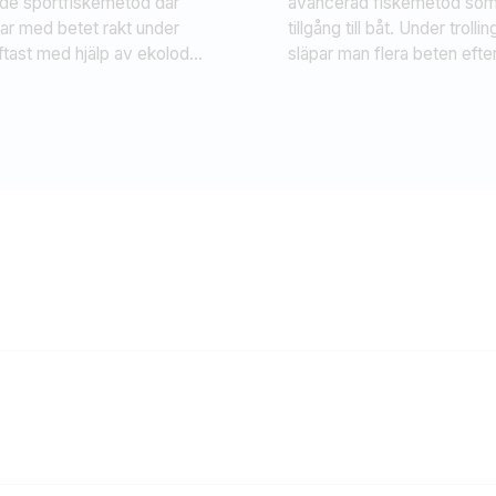
de sportfiskemetod där
avancerad fiskemetod som
ar med betet rakt under
tillgång till båt. Under trolli
ftast med hjälp av ekolod
släpar man flera beten efte
lokalisera fisk. Metoden
Man kan då söka av större
främst för att fiska efter
vattenområden och fiska ef
 som gös, gädda och
och fånga fisk även i en sto
 och har blivit särskilt
eller i havet.
bland sportfiskare som
or fisk på djupare vatten.