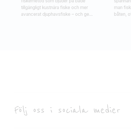
fiskemetod som bjuder på både
spännan
tillgängligt kustnära fiske och mer
man fisk
avancerat djuphavsfiske – och ger
båten, o
möjlighet att fånga många olika
för att 
arter – exempelvis torsk, makrill,
används 
gråsej, sill, plattfisk och berggylta.
rovfisk
Fiske sker både från land och båt –
abborre –
exempelvis från klippor, kajer,
populär 
hamnar eller skärgårdsbåtar.
söker st
Följ oss i sociala medier