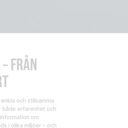
 – FRÅN
RT
n enkla och stillsamma
r både erfarenhet och
u information om
s i olika miljöer – och