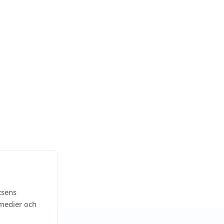
tsens
 medier och