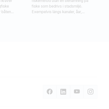
 kräver
fiskemetod utan en benämning på
ngfiske
fiske som bedrivs i stadsmiljö.
r båten.
Exempelvis längs kanaler, åar,
floder, sjöar och hamnstråk inne i
fektivt
våra städer. Fisket bedrivs i regel
r sjö
med artificiella beten, exempelvis
som jiggar, spinnare, flugor,
vobbler, softbaits eller skeddrag.