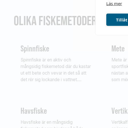
Läs mer
OLIKA FISKEMETODER
Tillåt
Spinnfiske
Mete
Spinnfiske är en aktiv och
Mete är 
mångsidig fiskemetod där du kastar
sportfi
ut ett bete och vevar in det så att
nästan a
det rör sig lockande i vattnet.
som mört
Syftet är att trigga rovfiskar
och öri
som gädda, abborre, öring eller gös att
passar b
hugga. Metoden fungerar i de
och som
flesta vatten där det finns
perfekt 
Havsfiske
Vertik
rovfiskar – från insjöar och
skärgårdar – till fjällvatten och
Havsfiske är en mångsidig
Vertikal
kuster.