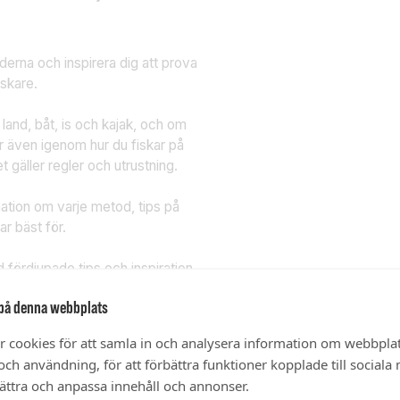
derna och inspirera dig att prova
iskare.
land, båt, is och kajak, och om
år även igenom hur du fiskar på
t gäller regler och utrustning.
mation om varje metod, tips på
ar bäst för.
 fördjupade tips och inspiration
in medlemsportal
.
på denna webbplats
r cookies för att samla in och analysera information om webbpla
ch användning, för att förbättra funktioner kopplade till sociala
bättra och anpassa innehåll och annonser.