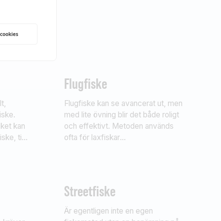
 cookies
Flugfiske
t,
Flugfiske kan se avancerat ut, men
iske.
med lite övning blir det både roligt
sket kan
och effektivt. Metoden används
ke, till
ofta för laxfiskar
ör den
som öring, röding, harr, regnbåge och lax,
kar. På
men fungerar på de flesta arter –
 som
även gädda är spännande att ta på
da, gös,
fluga.
Streetfiske
Är egentligen inte en egen